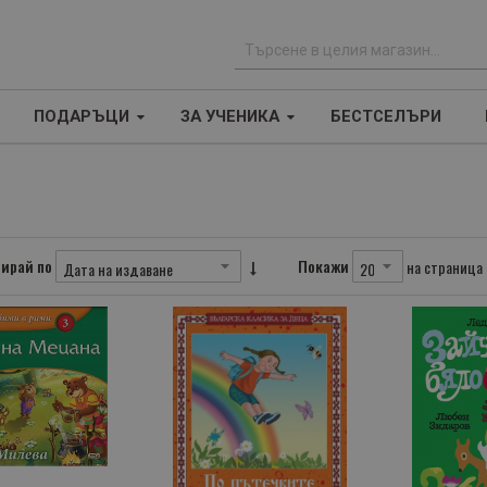
Т
ъ
ПОДАРЪЦИ
ЗА УЧЕНИКА
БЕСТСЕЛЪРИ
р
с
е
н
е
ирай по
Покажи
на страница