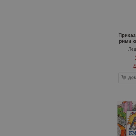
Приказ
рими к
М
Лед
4
ДОБ