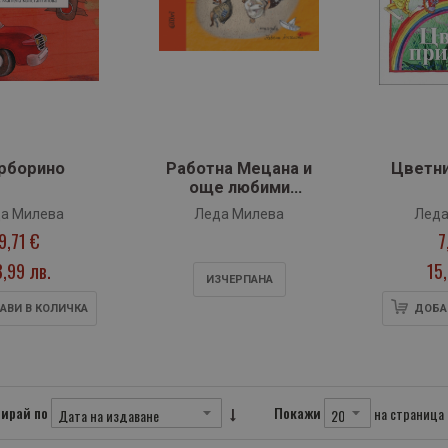
рборино
Работна Мецана и
Цветни
още любими
стихотворения и
а Милева
Леда Милева
Леда
приказки
9,71 €
7
8,99 лв.
15
ИЗЧЕРПАНA
АВИ В КОЛИЧКА
ДОБА
ирай по
Покажи
на страница