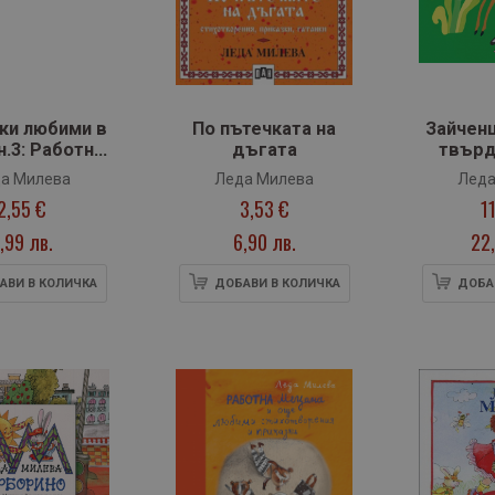
ки любими в
По пътечката на
Зайченц
н.3: Работна
дъгата
твърд
ецана
а Милева
Леда Милева
Леда
2,55 €
3,53 €
1
,99 лв.
6,90 лв.
22,
АВИ В КОЛИЧКА
ДОБАВИ В КОЛИЧКА
ДОБА