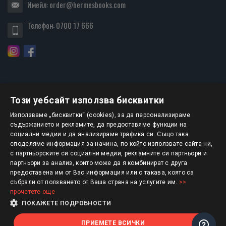
Имейл:
order@hermesbooks.com
Телефон:
0700 17 666
Този уебсайт използва бисквитки
БЮЛЕТИН
Използваме „бисквитки“ (cookies), за да персонализираме
съдържанието и рекламите, да предоставяме функции на
социални медии и да анализираме трафика си. Също така
АБОНИРАНЕ
споделяме информация за начина, по който използвате сайта ни,
с партньорските си социални медии, рекламните си партньори и
партньори за анализ, които може да я комбинират с друга
предоставена им от Вас информация или с такава, която са
Авторско право © 2025 HERMESBOOKS.BG
събрали от ползването от Ваша страна на услугите им.
>>
прочетете още
1 EUR = 1.95583 BGN
ПОКАЖЕТЕ ПОДРОБНОСТИ
ПРИЕМЕТЕ ВСИЧКИ