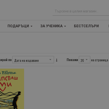
Т
ъ
ПОДАРЪЦИ
ЗА УЧЕНИКА
БЕСТСЕЛЪРИ
р
с
е
н
е
ирай по
Покажи
на страница