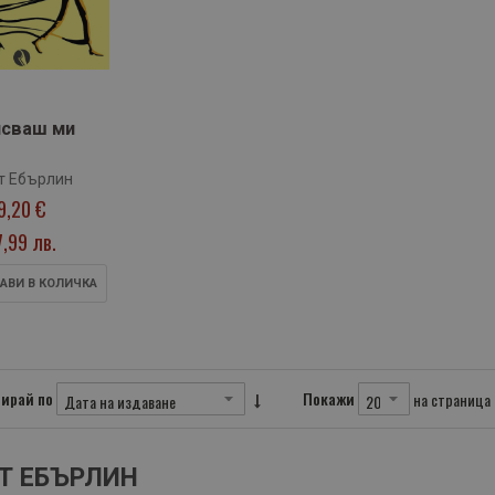
сваш ми
т Ебърлин
9,20 €
7,99 лв.
АВИ В КОЛИЧКА
ирай по
Покажи
на страница
Т ЕБЪРЛИН