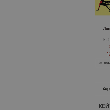
Лип
Кей
1
ДОБ
Сорт
КЕЙ