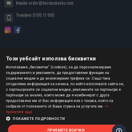
Имейл:
order@hermesbooks.com
Телефон:
0700 17 666
Този уебсайт използва бисквитки
БЮЛЕТИН
Използваме „бисквитки“ (cookies), за да персонализираме
съдържанието и рекламите, да предоставяме функции на
социални медии и да анализираме трафика си. Също така
АБОНИРАНЕ
споделяме информация за начина, по който използвате сайта ни,
с партньорските си социални медии, рекламните си партньори и
партньори за анализ, които може да я комбинират с друга
предоставена им от Вас информация или с такава, която са
Авторско право © 2025 HERMESBOOKS.BG
събрали от ползването от Ваша страна на услугите им.
>>
прочетете още
1 EUR = 1.95583 BGN
ПОКАЖЕТЕ ПОДРОБНОСТИ
ПРИЕМЕТЕ ВСИЧКИ