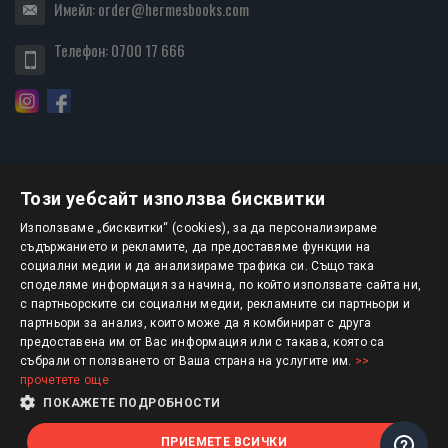
Имейл:
order@hermesbooks.com
Телефон:
0700 17 666
Този уебсайт използва бисквитки
БЮЛЕТИН
Използваме „бисквитки“ (cookies), за да персонализираме
съдържанието и рекламите, да предоставяме функции на
социални медии и да анализираме трафика си. Също така
АБОНИРАНЕ
споделяме информация за начина, по който използвате сайта ни,
с партньорските си социални медии, рекламните си партньори и
партньори за анализ, които може да я комбинират с друга
предоставена им от Вас информация или с такава, която са
Авторско право © 2025 HERMESBOOKS.BG
събрали от ползването от Ваша страна на услугите им.
>>
прочетете още
1 EUR = 1.95583 BGN
ПОКАЖЕТЕ ПОДРОБНОСТИ
ПРИЕМЕТЕ ВСИЧКИ