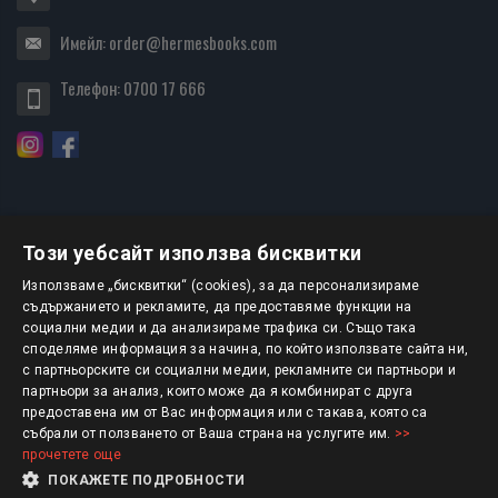
Имейл:
order@hermesbooks.com
Телефон:
0700 17 666
Този уебсайт използва бисквитки
БЮЛЕТИН
Използваме „бисквитки“ (cookies), за да персонализираме
съдържанието и рекламите, да предоставяме функции на
социални медии и да анализираме трафика си. Също така
АБОНИРАНЕ
споделяме информация за начина, по който използвате сайта ни,
с партньорските си социални медии, рекламните си партньори и
партньори за анализ, които може да я комбинират с друга
предоставена им от Вас информация или с такава, която са
Авторско право © 2025 HERMESBOOKS.BG
събрали от ползването от Ваша страна на услугите им.
>>
прочетете още
1 EUR = 1.95583 BGN
ПОКАЖЕТЕ ПОДРОБНОСТИ