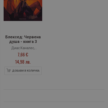
Блексед: Червена
душа - книга 3
Диас Каналес,
7,66 €
Гуарнидо
14,98 лв.
ДОБАВИ В КОЛИЧКА