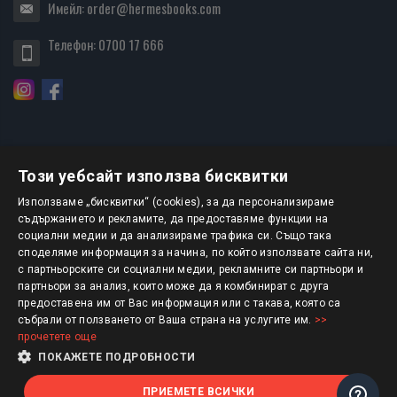
Имейл:
order@hermesbooks.com
Телефон:
0700 17 666
Този уебсайт използва бисквитки
БЮЛЕТИН
Използваме „бисквитки“ (cookies), за да персонализираме
съдържанието и рекламите, да предоставяме функции на
социални медии и да анализираме трафика си. Също така
АБОНИРАНЕ
споделяме информация за начина, по който използвате сайта ни,
с партньорските си социални медии, рекламните си партньори и
партньори за анализ, които може да я комбинират с друга
предоставена им от Вас информация или с такава, която са
Авторско право © 2025 HERMESBOOKS.BG
събрали от ползването от Ваша страна на услугите им.
>>
прочетете още
1 EUR = 1.95583 BGN
ПОКАЖЕТЕ ПОДРОБНОСТИ
ПРИЕМЕТЕ ВСИЧКИ