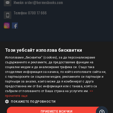
Имейл:
order@hermesbooks.com
Телефон:
0700 17 666
Този уебсайт използва бисквитки
БЮЛЕТИН
Използваме „бисквитки“ (cookies), за да персонализираме
съдържанието и рекламите, да предоставяме функции на
социални медии и да анализираме трафика си. Също така
АБОНИРАНЕ
споделяме информация за начина, по който използвате сайта ни,
с партньорските си социални медии, рекламните си партньори и
партньори за анализ, които може да я комбинират с друга
предоставена им от Вас информация или с такава, която са
Авторско право © 2025 HERMESBOOKS.BG
събрали от ползването от Ваша страна на услугите им.
>>
прочетете още
1 EUR = 1.95583 BGN
ПОКАЖЕТЕ ПОДРОБНОСТИ
ПРИЕМЕТЕ ВСИЧКИ