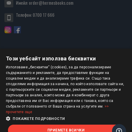
Имейл:
order@hermesbooks.com
Телефон:
0700 17 666
Този уебсайт използва бисквитки
БЮЛЕТИН
Използваме „бисквитки“ (cookies), за да персонализираме
съдържанието и рекламите, да предоставяме функции на
социални медии и да анализираме трафика си. Също така
АБОНИРАНЕ
споделяме информация за начина, по който използвате сайта ни,
с партньорските си социални медии, рекламните си партньори и
партньори за анализ, които може да я комбинират с друга
предоставена им от Вас информация или с такава, която са
Авторско право © 2025 HERMESBOOKS.BG
събрали от ползването от Ваша страна на услугите им.
>>
прочетете още
1 EUR = 1.95583 BGN
ПОКАЖЕТЕ ПОДРОБНОСТИ
ПРИЕМЕТЕ ВСИЧКИ