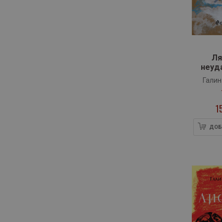
Ля
неуд
нов
Галин
1
ДОБ