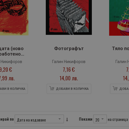
цата (ново
Фотографът
Тяло п
работено
здание)
 Никифоров
Галин Никифоров
Галин 
9,20 €
7,16 €
7
7,99 лв.
14,00 лв.
14
АВИ В КОЛИЧКА
ДОБАВИ В КОЛИЧКА
ДОБА
ирай по
Покажи
на страница