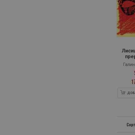
Лиси
пре
и
Галин
1
ДОБ
Сорт