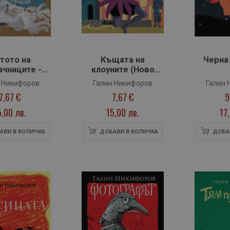
тото на
Къщата на
Черна
ачниците -
клоуните (Ново
о издание
издание)
 Никифоров
Галин Никифоров
Галин 
7,67 €
7,67 €
9
5,00 лв.
15,00 лв.
17
АВИ В КОЛИЧКА
ДОБАВИ В КОЛИЧКА
ДОБА