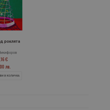
од роклята
Никифоров
,16 €
,00 лв.
ВИ В КОЛИЧКА