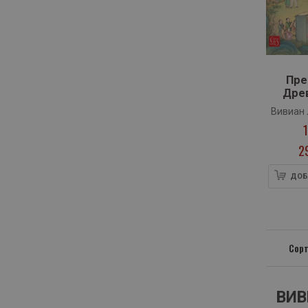
Пре
Дре
Вивиан 
2
ДОБ
Сорт
ВИВ