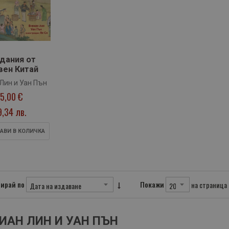
дания от
вен Китай
Лин и Уан Пън
15,00 €
9,34 лв.
АВИ В КОЛИЧКА
ирай по
Покажи
на страница
ИАН ЛИН И УАН ПЪН