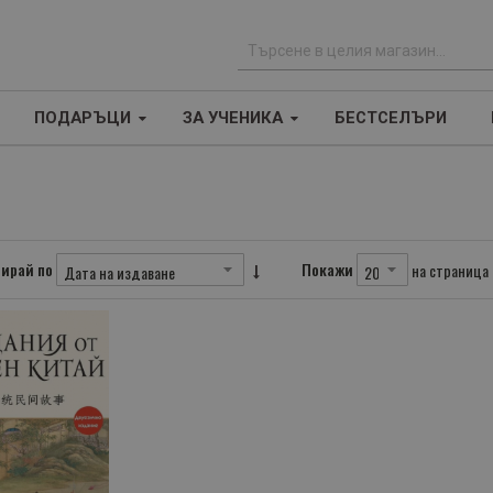
Т
ъ
ПОДАРЪЦИ
ЗА УЧЕНИКА
БЕСТСЕЛЪРИ
р
с
е
н
е
ирай по
Покажи
на страница