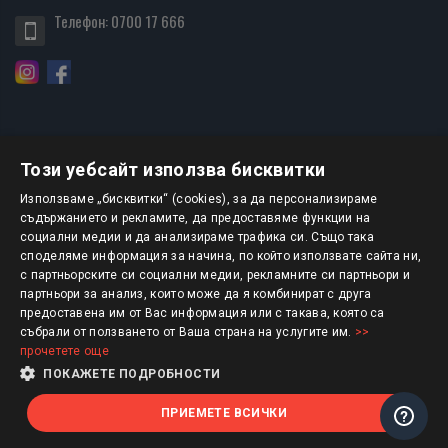
Телефон:
0700 17 666
Този уебсайт използва бисквитки
БЮЛЕТИН
Използваме „бисквитки“ (cookies), за да персонализираме
съдържанието и рекламите, да предоставяме функции на
социални медии и да анализираме трафика си. Също така
АБОНИРАНЕ
споделяме информация за начина, по който използвате сайта ни,
с партньорските си социални медии, рекламните си партньори и
партньори за анализ, които може да я комбинират с друга
предоставена им от Вас информация или с такава, която са
Авторско право © 2025 HERMESBOOKS.BG
събрали от ползването от Ваша страна на услугите им.
>>
прочетете още
1 EUR = 1.95583 BGN
ПОКАЖЕТЕ ПОДРОБНОСТИ
ПРИЕМЕТЕ ВСИЧКИ