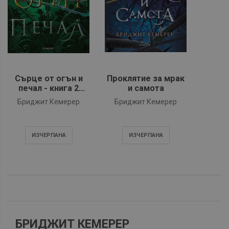
Сърце от огън и
Проклятие за мрак
печал - книга 2
и самота
(Проклятие за мрак
Бриджит Кемерер
Бриджит Кемерер
и самота)
ИЗЧЕРПАНA
ИЗЧЕРПАНA
БРИДЖИТ КЕМЕРЕР