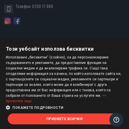
Телефон:
0700 17 666
Този уебсайт използва бисквитки
БЮЛЕТИН
Използваме „бисквитки“ (cookies), за да персонализираме
съдържанието и рекламите, да предоставяме функции на
социални медии и да анализираме трафика си. Също така
АБОНИРАНЕ
споделяме информация за начина, по който използвате сайта ни,
с партньорските си социални медии, рекламните си партньори и
партньори за анализ, които може да я комбинират с друга
предоставена им от Вас информация или с такава, която са
Авторско право © 2025 HERMESBOOKS.BG
събрали от ползването от Ваша страна на услугите им.
>>
прочетете още
1 EUR = 1.95583 BGN
ПОКАЖЕТЕ ПОДРОБНОСТИ
ПРИЕМЕТЕ ВСИЧКИ