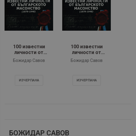
100 известни
100 известни
личности от
личности от
българското
българското
Божидар Савов
Божидар Савов
масонство (1879 -
масонство (1879 -
1940) - твърда
1940)
корица
ИЗЧЕРПАНA
ИЗЧЕРПАНA
БОЖИДАР САВОВ