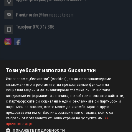
Имейл:
order@hermesbooks.com
Телефон:
0700 17 666
Този уебсайт използва бисквитки
БЮЛЕТИН
Използваме „бисквитки“ (cookies), за да персонализираме
съдържанието и рекламите, да предоставяме функции на
социални медии и да анализираме трафика си. Също така
АБОНИРАНЕ
споделяме информация за начина, по който използвате сайта ни,
с партньорските си социални медии, рекламните си партньори и
партньори за анализ, които може да я комбинират с друга
предоставена им от Вас информация или с такава, която са
Авторско право © 2025 HERMESBOOKS.BG
събрали от ползването от Ваша страна на услугите им.
>>
прочетете още
1 EUR = 1.95583 BGN
ПОКАЖЕТЕ ПОДРОБНОСТИ