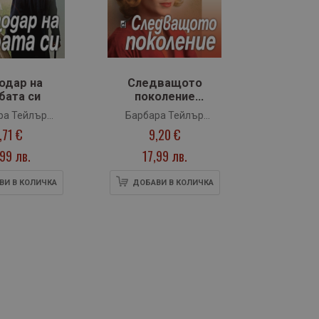
одар на
Следващото
бата си
поколение
(Имението
ра Тейлър
Барбара Тейлър
Кавендън)
,71 €
9,20 €
адфорд
Брадфорд
,99 лв.
17,99 лв.
ВИ В КОЛИЧКА
ДОБАВИ В КОЛИЧКА