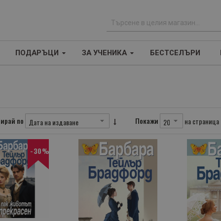
Т
ъ
ПОДАРЪЦИ
ЗА УЧЕНИКА
БЕСТСЕЛЪРИ
р
с
е
н
е
ирай по
Покажи
на страница
-30%