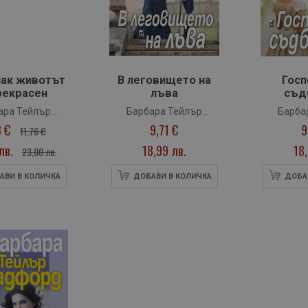
пак животът
В леговището на
Госп
рекрасен
лъва
съд
ара Тейлър
Барбара Тейлър
Барба
3 €
9,71 €
9
радфорд
Брадфорд
Бр
11,76 €
лв.
18,99 лв.
18
23,00 лв.
АВИ В КОЛИЧКА
ДОБАВИ В КОЛИЧКА
ДОБА