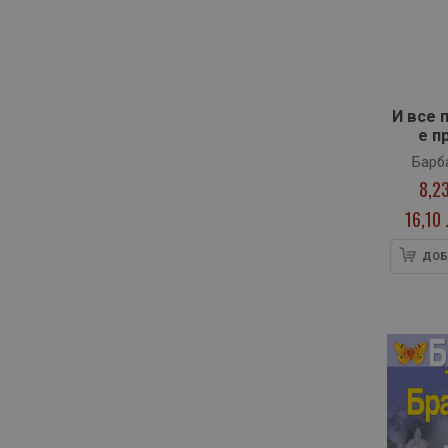
И все 
е п
Барб
8,2
Б
16,10 
ДОБ