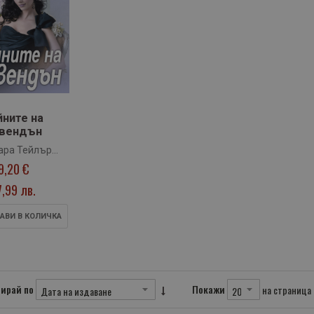
йните на
вендън
ара Тейлър
9,20 €
радфорд
7,99 лв.
АВИ В КОЛИЧКА
ирай по
Покажи
на страница