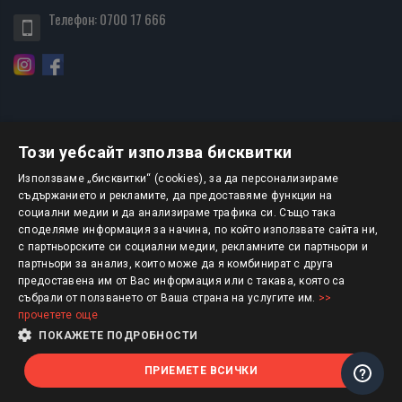
Телефон:
0700 17 666
Този уебсайт използва бисквитки
БЮЛЕТИН
Използваме „бисквитки“ (cookies), за да персонализираме
съдържанието и рекламите, да предоставяме функции на
социални медии и да анализираме трафика си. Също така
АБОНИРАНЕ
споделяме информация за начина, по който използвате сайта ни,
с партньорските си социални медии, рекламните си партньори и
партньори за анализ, които може да я комбинират с друга
предоставена им от Вас информация или с такава, която са
Авторско право © 2025 HERMESBOOKS.BG
събрали от ползването от Ваша страна на услугите им.
>>
прочетете още
1 EUR = 1.95583 BGN
ПОКАЖЕТЕ ПОДРОБНОСТИ
ПРИЕМЕТЕ ВСИЧКИ