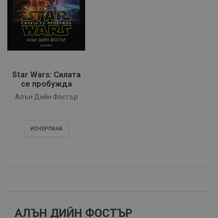
Star Wars: Силата
се пробужда
Алън Дийн Фостър
ИЗЧЕРПАНA
АЛЪН ДИЙН ФОСТЪР