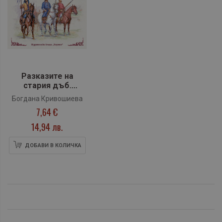
Разказите на
стария дъб.
Приказки за
Богдана Кривошиева
българските
7,64 €
владетели
14,94 лв.
ДОБАВИ В КОЛИЧКА