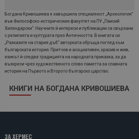
Богдана Кривошиева е завършила специалност „Археология“
във Философско-историческия факултет на ПУ „Паисий
Хилендарски“. Научните ѝ интереси и публикации са свързани
с религията и културата през Античността. В книгата си
„Разказите на стария дъб“ авторката обръща поглед към
българската история. Притчов и асоциативен, красив и жив,
езикът ѝ следва традицията на народната приказка, за да
възкреси чрез художественото слово паметта за славната
история на Първото и Второто българско царство.
КНИГИ НА БОГДАНА КРИВОШИЕВА
ЗА ХЕРМЕС