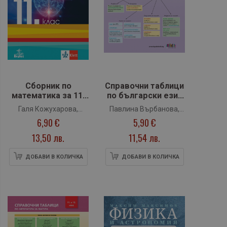
Сборник по
Справочни таблици
математика за 11.
по български език
клас (Анубис)
за матура (по
Галя Кожухарова,
Павлина Върбанова,
новите програми за
6,90 €
5,90 €
Юлиян Цветков, Стоян
Петя Маркова, Николай
11. и 12. клас) (БГ
Ненков, Цеца Байчева
Паскалев
учебник)
13,50 лв.
11,54 лв.
ДОБАВИ В КОЛИЧКА
ДОБАВИ В КОЛИЧКА