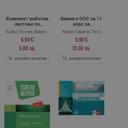
Комплект работни
Химия и ООС за 11.
листове по
клас за
литература за 11.
Профилирана
Бойко Пенчев, Илияна
Кирил Гавазов, Петя
клас (Булвест 2000)
подготовка. Модул
4,50 €
9,90 €
Кръстева
Рачева, Галя
2: Химия на
Шуманова, Татяна
неорганичните
8,80 лв.
19,36 лв.
вещества (Клет)
Гюзелева, Йорданка
Стефанова
ДОБАВИ В КОЛИЧКА
ДОБАВИ В КОЛИЧКА