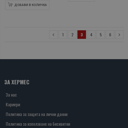
Дукова, Мария
ДОБАВИ В КОЛИЧКА
Кирилова
1
2
3
4
5
6
ЗА ХЕРМЕС
За нас
Кариери
Политика за защита на лични данни
Политика за използване на бисквитки