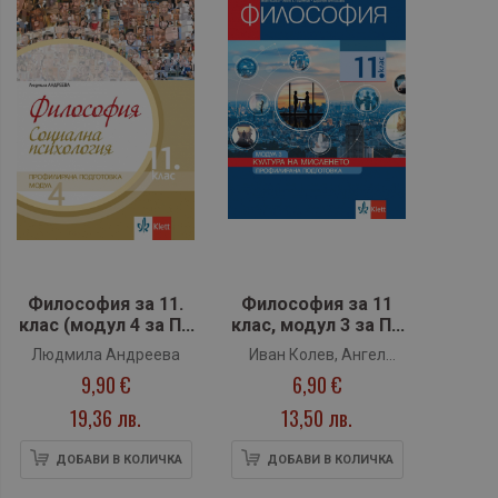
Философия за 11.
Философия за 11
клас (модул 4 за ПП
клас, модул 3 за ПП
Социална
Култура на
Людмила Андреева
Иван Колев, Ангел
психология) - Клет
мисленето (Клет)
9,90 €
6,90 €
Стефанов, Доротея
Ангелова
19,36 лв.
13,50 лв.
ДОБАВИ В КОЛИЧКА
ДОБАВИ В КОЛИЧКА