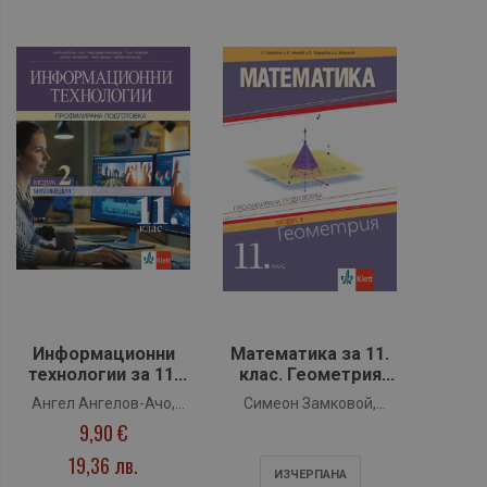
Информационни
Математика за 11.
технологии за 11.
клас. Геометрия
клас (модул 2 ПП.
(модул 1 за
Ангел Ангелов-Ачо,
Симеон Замковой,
Мултимедия) - Клет
профилирана
9,90 €
Красимир Харизанов,
Стоян Ненков, Петя
подготовка)
Таня Сребрева, Донка
Тодорова, Асен
19,36 лв.
ИЗЧЕРПАНA
Чардакова, Вяра
Божилов