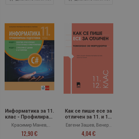
Информатика за 11.
Как се пише есе за
клас - Профилирана
отличен за 11. и 12.
подготовка: модул
клас - Помагало за
Красимир Манев,
Евгени Зашев, Венера
1 и модул 2 (Клет)
матурата
12,90 €
4,04 €
Филип Андонов,
Матеева-Байчева,
(Просвета)