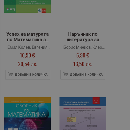
Успех на матурата
Наръчник по
по Математика за
литература за
профилирана
втори гимназиален
Емил Колев, Евгения
Борис Минков, Клео
подготовка за 11. и
етап- 11. и 12. клас
10,50 €
6,90 €
Стоименова, Стоян
Протохристова, Татяна
12. клас. Сборник
(Анубис)
Ненков, Юлиян Цветков,
Ичевска
със задачи и
20,54 лв.
13,50 лв.
примерни тестове
Цеца Байчева
за ДЗИ (Klett)
ДОБАВИ В КОЛИЧКА
ДОБАВИ В КОЛИЧКА