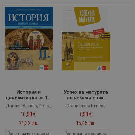
История и
Успех на матурата
цивилизации за 11.
по немски език.
клас за
Профилирана
Даниел Вачков, Петър
Станислава Илиева
профилирана
подготовка за 11. и
10,90 €
7,90 €
Делев, Ана
подготовка. Модул
12. клас. Примерни
Рабаджийска, Илия
1: Власт и
тестове за ДЗИ -
21,32 лв.
15,45 лв.
институции (Клет)
ниво B2 + код
Илиев
(Klett)
ДОБАВИ В КОЛИЧКА
ДОБАВИ В КОЛИЧКА