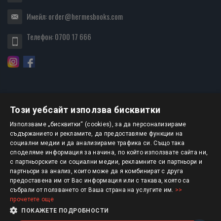
Имейл:
order@hermesbooks.com
Телефон:
0700 17 666
Този уебсайт използва бисквитки
БЮЛЕТИН
Използваме „бисквитки“ (cookies), за да персонализираме
съдържанието и рекламите, да предоставяме функции на
социални медии и да анализираме трафика си. Също така
АБОНИРАНЕ
споделяме информация за начина, по който използвате сайта ни,
с партньорските си социални медии, рекламните си партньори и
партньори за анализ, които може да я комбинират с друга
предоставена им от Вас информация или с такава, която са
Авторско право © 2025 HERMESBOOKS.BG
събрали от ползването от Ваша страна на услугите им.
>>
прочетете още
1 EUR = 1.95583 BGN
ПОКАЖЕТЕ ПОДРОБНОСТИ