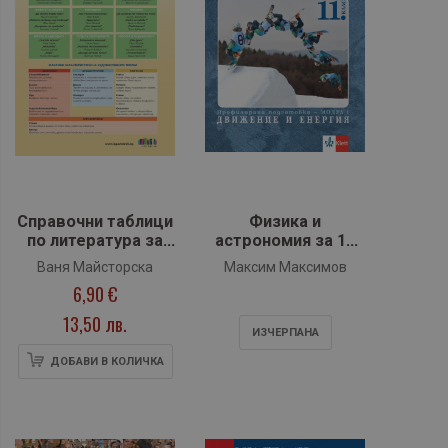
Справочни таблици
Физика и
по литература за
астрономия за 11
матура - 11. и 12.
клас (модул 1 за ПП
Ваня Майсторска
Максим Максимов
клас (БГ Учебник)
Движение и
6,90 €
енерия) - Клет
13,50 лв.
ИЗЧЕРПАНA
ДОБАВИ В КОЛИЧКА