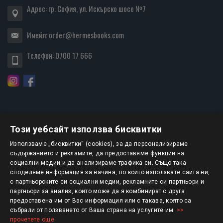
Адрес: гр. София, ул. Искърско шосе №7
Имейл:
order@hermesbooks.com
Телефон:
0700 17 666
Този уебсайт използва бисквитки
БЮЛЕТИН
Използваме „бисквитки“ (cookies), за да персонализираме
съдържанието и рекламите, да предоставяме функции на
социални медии и да анализираме трафика си. Също така
АБОНИРАНЕ
споделяме информация за начина, по който използвате сайта ни,
с партньорските си социални медии, рекламните си партньори и
партньори за анализ, които може да я комбинират с друга
предоставена им от Вас информация или с такава, която са
Авторско право © 2025 HERMESBOOKS.BG
събрали от ползването от Ваша страна на услугите им.
>>
прочетете още