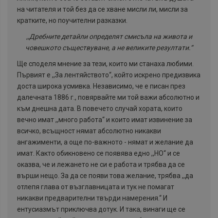
на читателя и той без да се хване мисли ли, мисли за
кратките, но поучителни разказки.
,,Дребните детайли определят смисъла на живота и
човешкото съществуване, а не великите резултати.“
Ще споделя мнение за тези, които ми станаха любими.
Първият е ,,За лентяйството“, който искрено предизвика
доста широка усмивка. Независимо, че е писан през
далечната 1886 г., повярвайте ми той важи абсолютно и
към днешна дата. В повечето случай хората, които
вечно имат ,,много работа“ и които имат извинение за
всичко, всъщност нямат абсолютно никакви
ангажименти, а още по-важното - нямат и желание да
имат. Както обикновено се появява едно ,,НО“ и се
оказва, че и лежането не си е работа и трябва да се
върши нещо. За да се появи това желание, трябва ,,да
отлепя глава от възглавницата и тук не помагат
никакви предварителни твърди намерения.“ И
ентусиазмът приключва дотук. И така, винаги ще се