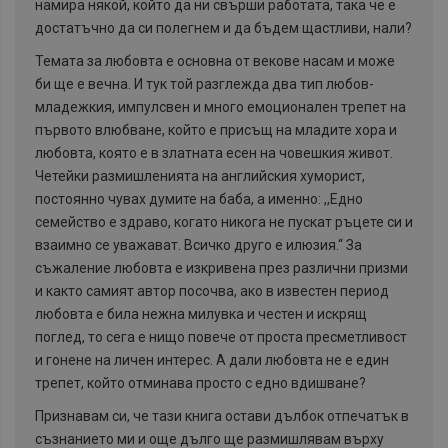
намира някой, който да ни свърши работата, така че е
достатъчно да си полегнем и да бъдем щастливи, нали?
Темата за любовта е основна от векове насам и може
би ще е вечна. И тук той разглежда два тип любов-
младежкия, импулсвен и много емоционален трепет на
първото влюбване, който е присъщ на младите хора и
любовта, която е в златната есен на човешкия живот.
Четейки размишленията на английския хуморист,
постоянно чувах думите на баба, а именно: ,,Едно
семейство е здраво, когато никога не пускат ръцете си и
взаимно се уважават. Всичко друго е илюзия.“ За
съжаление любовта е изкривена през различни призми
и както самият автор посочва, ако в известен период
любовта е била нежна милувка и честен и искрящ
поглед, то сега е нищо повече от проста пресметливост
и гонене на личен интерес. А дали любовта не е един
трепет, който отминава просто с едно вдишване?
Признавам си, че тази книга остави дълбок отпечатък в
съзнанието ми и още дълго ще размишлявам върху