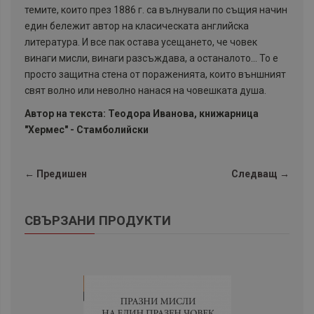
темите, които през 1886 г. са вълнували по същия начин
един бележит автор на класическата английска
литература. И все пак остава усещането, че човек
винаги мисли, винаги разсъждава, а останалото... То е
просто защитна стена от пораженията, които външният
свят волно или неволно нанася на човешката душа.
Автор на текста: Теодора Иванова, книжарница
"Хермес" - Стамболийски
← Предишен
Следващ →
СВЪРЗАНИ ПРОДУКТИ