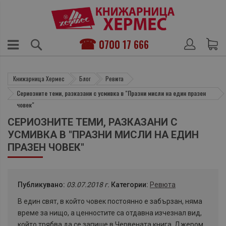
0700 17 666
Книжарница Хермес
Блог
Ревюта
Сериозните теми, разказани с усмивка в "Празни мисли на един празен
човек"
СЕРИОЗНИТЕ ТЕМИ, РАЗКАЗАНИ С
УСМИВКА В "ПРАЗНИ МИСЛИ НА ЕДИН
ПРАЗЕН ЧОВЕК"
Публикувано:
03.07.2018 г.
Категории:
Ревюта
В един свят, в който човек постоянно е забързан, няма
време за нищо, а ценностите са отдавна изчезнал вид,
който трябва да се запише в Червената книга, Джером.