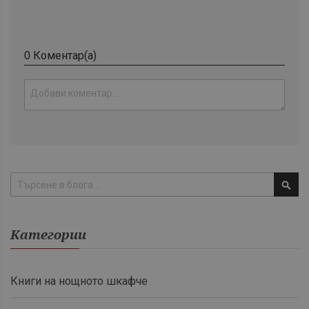
0 Коментар(а)
Тър
Категории
Книги на нощното шкафче