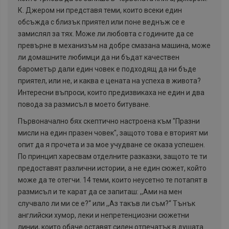
К. Джером ни представя теми, които всеки един
обсъжда с близък приятел или поне веднъж се е
замислял за тях. Може ли любовта с годините да се
превърне в механизъм на добре смазана машина, може
ли домашните любимци да ни бъдат качествен
барометър дали един човек е подходящ да ни бъде
приятел, или не, и каква е цената на успеха в живота?
Интересни въпроси, които предизвикаха не един и два
повода за размисъл в моето битуване.
Първоначално бях скептично настроена към "Празни
мисли на един празен човек", защото това е вторият ми
опит да я прочета и за мое учудване се оказа успешен.
По принцип харесвам отделните разказки, защото те ти
предоставят различни истории, а не един сюжет, който
може да те отегчи. 14 теми, които неусетно те потапят в
размисъл и те карат да се запиташ: ,,Ами на мен
случвало ли ми се е?“ или ,,Аз такъв ли съм?“ Тънък
английски хумор, леки и непретенциозни сюжетни
линии, които обаче оставят силен отпечатък в душата