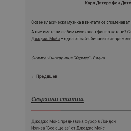
Карл Дитерс фон Дите
Освен класическа музика в книгата се споменават
А вие имате ли любим музикален фон за четене? Сп
Джоджо Мойс
– една от най-обичаните съвременн
Снимка: Книжарница "Хермес" - Видин
← Предишен
Свързани статии
Джоджо Мойс предизвика фурор в Лондон
Излиза "Все още аз" от Джоджо Мойс