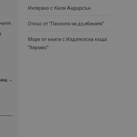
Интервю с Кели Андерсън
чуете.
Откъс от "Песента на дълбините"
а
Море от книги с Издателска къща
"Хермес"
ващ →