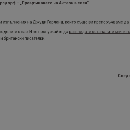
рсдорф – „Превръщането на Актеон в елен“
 и изпълнения на Джуди Гарланд, които също ви препоръчваме да 
оделете с нас. И не пропускайте да
разгледате останалите книги н
и британски писателки.
След