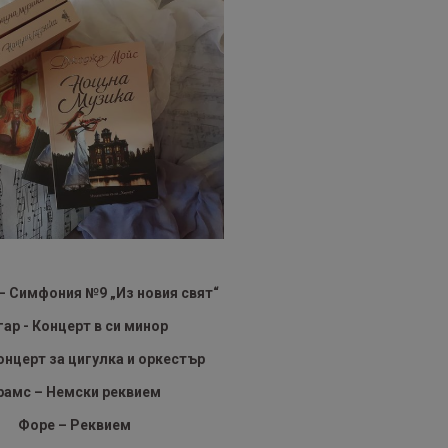
 Симфония №9 „Из новия свят“
гар - Концерт в си минор
Концерт за цигулка и оркестър
рамс – Немски реквием
Форе – Реквием