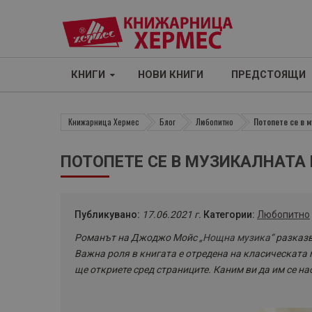
КНИГИ
НОВИ КНИГИ
ПРЕДСТОЯЩИ
Книжарница Хермес
Блог
Любопитно
Потопете се в 
ПОТОПЕТЕ СЕ В МУЗИКАЛНАТА
Публикувано:
17.06.2021 г.
Категории:
Любопитно
Романът на Джоджо Мойс
„Нощна музика“
разказв
Важна роля в книгата е отредена на класическата 
ще откриете сред страниците. Каним ви да им се на