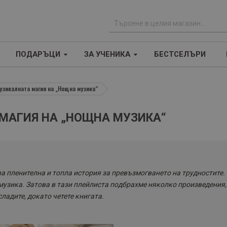
Т
ъ
ПОДАРЪЦИ
ЗА УЧЕНИКА
БЕСТСЕЛЪРИ
р
с
е
музикалната магия на „Нощна музика“
н
е
 МАГИЯ НА „НОЩНА МУЗИКА“
а пленителна и топла история за превъзмогването на трудностите.
музика. Затова в тази плейлиста подбрахме няколко произведения,
сладите, докато четете книгата.