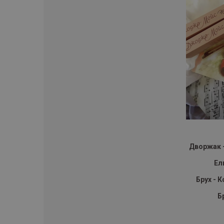
Дворжак –
Ел
Брух - 
Б