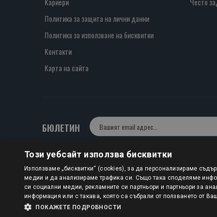
Кариери
Често за
Политика за защита на лични данни
Политика за използване на бисквитки
Контакти
Карта на сайта
БЮЛЕТИН
Този уебсайт използва бисквитки
Авторско право © 2025 HERMESBOOKS.BG
Използваме „бисквитки“ (cookies), за да персонализираме съдъ
медии и да анализираме трафика си. Също така споделяме инфор
1 EUR = 1.95583 BGN
си социални медии, рекламните си партньори и партньори за ана
информация или с такава, която са събрали от ползването от Ва
ПОКАЖЕТЕ ПОДРОБНОСТИ