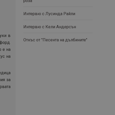
роза“
Интервю с Лусинда Райли
Интервю с Кели Андерсън
уки в
Откъс от "Песента на дълбините"
сфорд.
р е на
кус на
редица
ия за
ървата