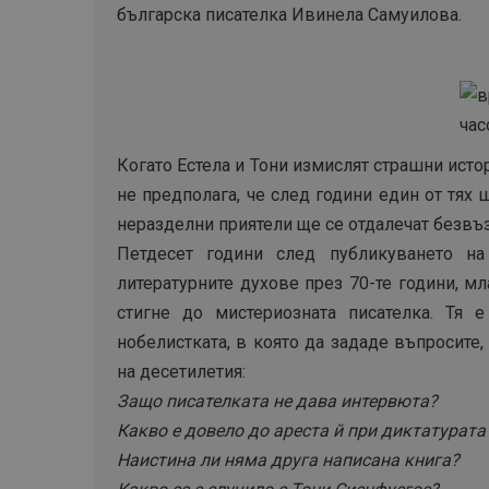
българска писателка Ивинела Самуилова.
Когато Естела и Тони измислят страшни исто
не предполага, че след години един от тях 
неразделни приятели ще се отдалечат безвъ
Петдесет години след публикуването на
литературните духове през 70-те години, м
стигне до мистериозната писателка. Тя
нобелистката, в която да зададе въпросите
на десетилетия:
Защо писателката не дава интервюта?
Какво е довело до ареста й при диктатурата 
Наистина ли няма друга написана книга?