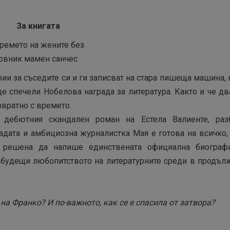
За книгата
рии за съседите си и ги записват на стара пишеща машина,
ще спечели Нобелова награда за литература. Както и че д
звратно с времето.
 дебютния скандален роман на Естела Валиенте, раз
ладата и амбициозна журналистка Мая е готова на всичко,
 е решена да напише единствената официална биограф
, будещи любопитството на литературните среди в продъл
на Франко? И по-важното, как се е спасила от затвора?