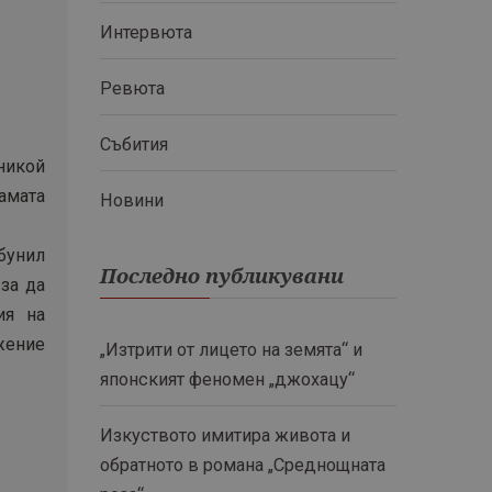
Интервюта
Ревюта
Събития
 никой
вамата
Новини
бунил
Последно публикувани
 за да
ия на
жение
„Изтрити от лицето на земята“ и
японският феномен „джохацу“
Изкуството имитира живота и
обратното в романа „Среднощната