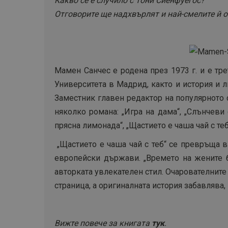
Какво се е случило с Тони Сиенфуегос?
Отговорите ще надхвърлят и най-смелите й 
Мамен Санчес е родена през 1973 г. и е т
Университета в Мадрид, както и история и 
Заместник главен редактор на популярното
няколко романа: „Игра на дама“, „Слънчеви
прясна лимонада“, „Щастието е чаша чай с теб
„Щастието е чаша чай с теб“ се превръща в
европейски държави. „Времето на жените б
авторката увлекателен стил. Очарователните
страница, а оригиналната история забавлява
Вижте повече за книгата
тук
.