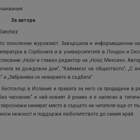
очаквания
.
За автора
рето поколение журналист. Завършила е информационни на
литература в Сорбоната и в университетите в Лондон и Ок
 списание
¡Hola!
и главен редактор на
¡Hola!
, Мексико. Авто
 очила за дъждовни дни“, "Каймакът на обществото", „С в
“ и „Забранява се неверието в съдбата“.
 бестселър в Испания и правата за него са продадени в 
ез часовник“ е най-новият й роман и е написан в типичн
 персонажи намират място в сърцето на читателя още от п
, носи нежност и поддържа любопитството до самия край.