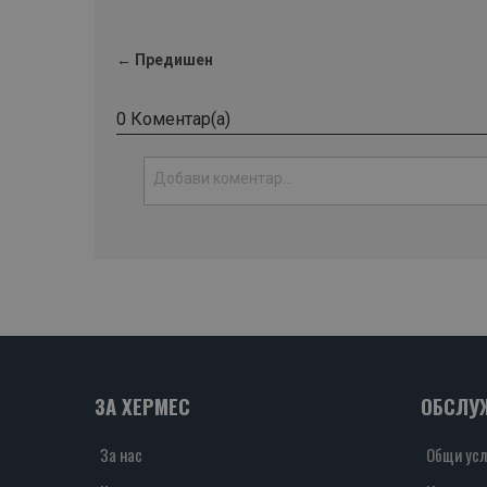
← Предишен
0 Коментар(а)
ЗА ХЕРМЕС
ОБСЛУ
За нас
Общи усл