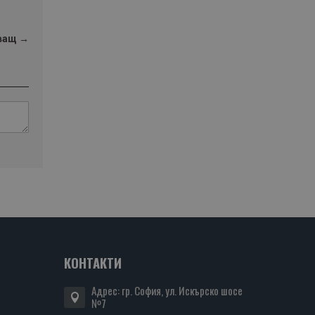
ващ →
КОНТАКТИ
Адрес: гр. София, ул. Искърско шосе
№7