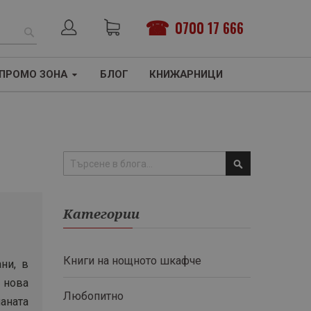
0700 17 666
ТЪРСЕНЕ
ПРОМО ЗОНА
БЛОГ
КНИЖАРНИЦИ
Търсене
Категории
Книги на нощното шкафче
ни, в
 нова
Любопитно
чаната