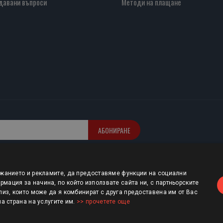
давани въпроси
Методи на плащане
АБОНИРАНЕ
ржанието и рекламите, да предоставяме функции на социални
мация за начина, по който използвате сайта ни, с партньорските
лиз, които може да я комбинират с друга предоставена им от Вас
ша страна на услугите им.
>> прочетете още