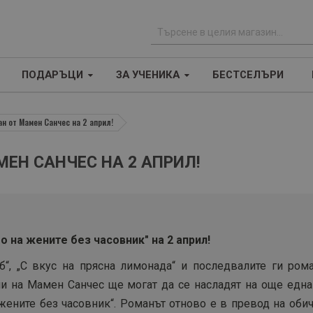
Т
ъ
ПОДАРЪЦИ
ЗА УЧЕНИКА
БЕСТСЕЛЪРИ
р
с
е
н от Мамен Санчес на 2 април!
н
е
ЕН САНЧЕС НА 2 АПРИЛ!
 на жените без часовник" на 2 април!
б“, „С вкус на прясна лимонада“ и последвалите ги рома
ли на Мамен Санчес ще могат да се насладят на още една
 жените без часовник“. Романът отново е в превод на оби