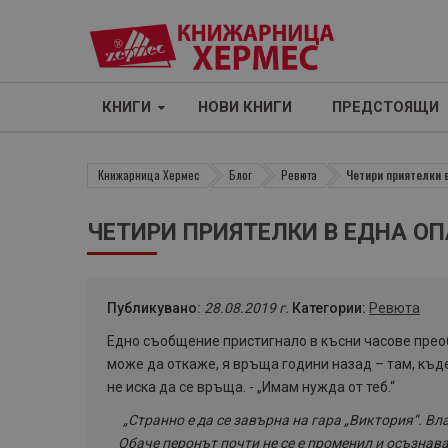
КНИГИ
НОВИ КНИГИ
ПРЕДСТОЯЩИ
Книжарница Хермес
Блог
Ревюта
Четири приятелки в
ЧЕТИРИ ПРИЯТЕЛКИ В ЕДНА ОП
Публикувано:
28.08.2019 г.
Категории:
Ревюта
Едно съобщение пристигнало в късни часове прео
може да откаже, я връща години назад – там, къде
не иска да се връща. - „Имам нужда от теб.“
„Странно е да се завърна на гара „Виктория“. Вла
Обаче перонът почти не се е променил и осъзнав