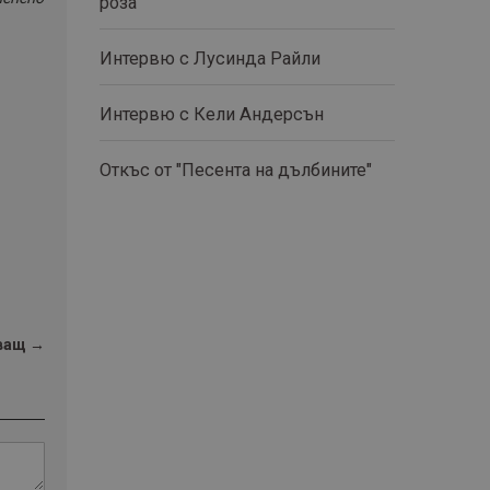
роза“
Интервю с Лусинда Райли
Интервю с Кели Андерсън
Откъс от "Песента на дълбините"
ващ →