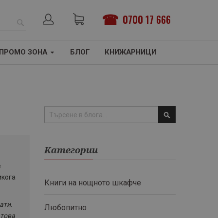
0700 17 666
ТЪРСЕНЕ
ПРОМО ЗОНА
БЛОГ
КНИЖАРНИЦИ
Търсене
Категории
е
икога
Книги на нощното шкафче
ати.
Любопитно
 това