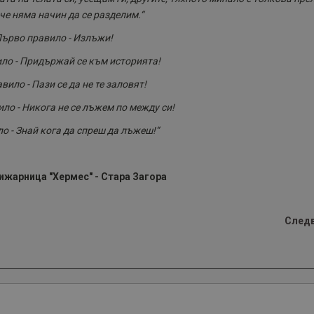
 че няма начин да се разделим.“
Първо правило - Излъжи!
ло - Придържай се към историята!
вило - Пази се да не те заловят!
ло - Никога не се лъжем по между си!
о - Знай кога да спреш да лъжеш!“
ижарница "Хермес" - Стара Загора
След