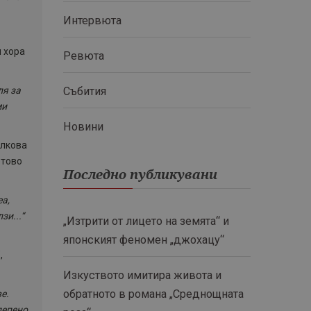
Интервюта
и хора
Ревюта
ля за
Събития
ми
Новини
олкова
отово
Последно публикувани
еа,
и...“
„Изтрити от лицето на земята“ и
японският феномен „джохацу“
,
Изкуството имитира живота и
обратното в романа „Среднощната
е.
лепено