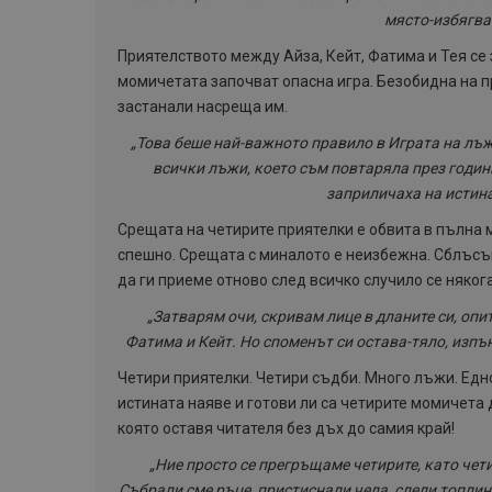
място-избягва
Приятелството между Айза, Кейт, Фатима и Тея се 
момичетата започват опасна игра. Безобидна на п
застанали насреща им.
„Това беше най-важното правило в Играта на лъж
всички лъжи, което съм повтаряла през години
заприличаха на истина
Срещата на четирите приятелки е обвита в пълна м
спешно. Срещата с миналото е неизбежна. Сблъсък
да ги приеме отново след всичко случило се няког
„Затварям очи, скривам лице в дланите си, опи
Фатима и Кейт. Но споменът си остава-тяло, изпън
Четири приятелки. Четири съдби. Много лъжи. Едн
истината наяве и готови ли са четирите момичета 
която оставя читателя без дъх до самия край!
„Ние просто се прегръщаме четирите, като чети
Събрали сме ръце, пристиснали чела, слели топлина