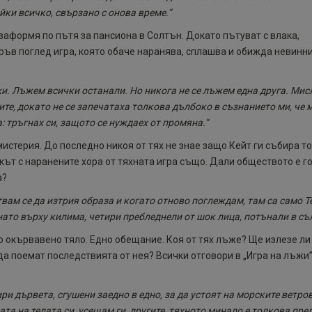
йки всичко, свързано с онова време.“
заформя по пътя за пансиона в Солтън. Докато пътуват с влака,
ръв поглед игра, която обаче наранява, сплашва и обижда невинн
и. Лъжем всички останали. Но никога не се лъжем една друга. Мис
те, докато не се запечатаха толкова дълбоко в съзнанието ми, че 
: тръгнах си, защото се нуждаех от промяна.“
истерия. До последно никоя от тях не знае защо Кейт ги събира т
ът с наранените хора от тяхната игра също. Дали обществото е г
а?
твам се да изтрия образа и когато отново поглеждам, там са само Т
ато върху килима, четири пребледнели от шок лица, потънали в сълз
о окървавено тяло. Едно обещание. Коя от тях лъже? Ще излезе ли
да поемат последствията от нея? Всички отговори в „Игра на лъжи”
ри дървета, сгушени заедно в едно, за да устоят на морските ветров
та на телата си, усещам ги, другите, тяхното минало е толкова пре