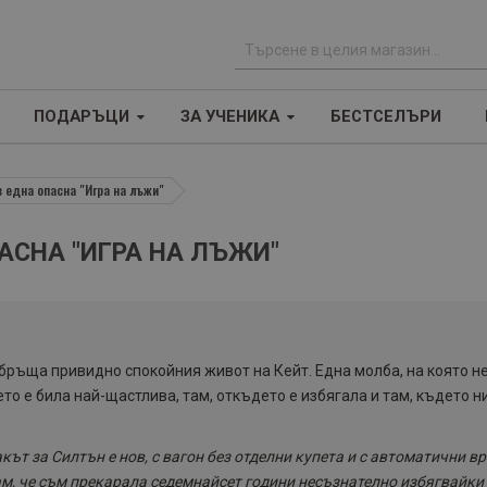
Т
ъ
ПОДАРЪЦИ
ЗА УЧЕНИКА
БЕСТСЕЛЪРИ
р
с
е
 една опасна "Игра на лъжи"
н
е
АСНА "ИГРА НА ЛЪЖИ"
бръща привидно спокойния живот на Кейт. Една молба, на която н
то е била най-щастлива, там, откъдето е избягала и там, където н
кът за Силтън е нов, с вагон без отделни купета и с автоматични вр
ам, че съм прекарала седемнайсет години несъзнателно избягвайки