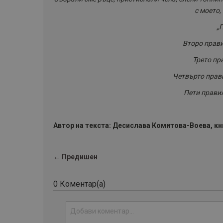
с моето,
„
Второ прави
Трето пра
Четвърто прави
Пети правил
Автор на текста: Десислава Комитова-Воева, кн
← Предишен
0 Коментар(а)