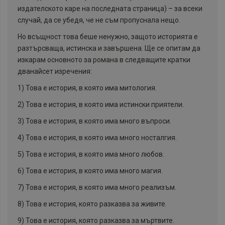
издателското каре на последната страница) – за всеки
случай, да се убедя, че не съм пропуснала нещо.
Но всъщност това беше ненужно, защото историята е
разтърсваща, истинска и завършена. Ще се опитам да
изкарам основното за романа в следващите кратки
дванайсет изречения:
1) Това е история, в която има митология.
2) Това е история, в която има истински приятели.
3) Това е история, в която има много въпроси.
4) Това е история, в която има много носталгия.
5) Това е история, в която има много любов.
6) Това е история, в която има много магия.
7) Това е история, в която има много реализъм.
8) Това е история, която разказва за живите.
9) Това е история, която разказва за мъртвите.