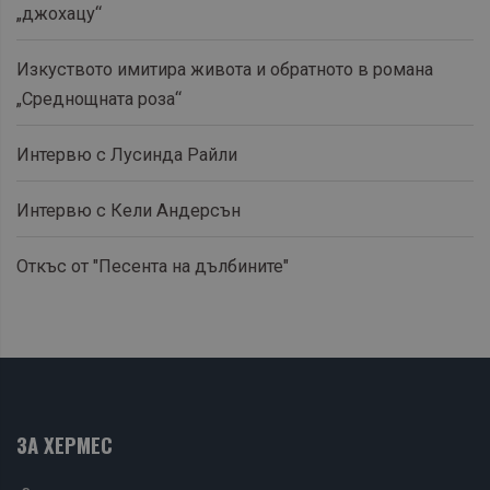
„джохацу“
Изкуството имитира живота и обратното в романа
„Среднощната роза“
Интервю с Лусинда Райли
Интервю с Кели Андерсън
Откъс от "Песента на дълбините"
ЗА ХЕРМЕС