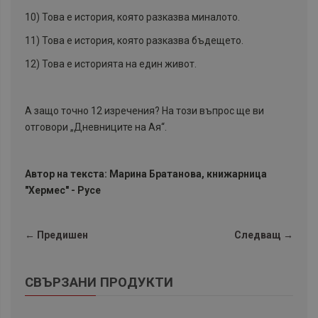
10) Това е история, която разказва миналото.
11) Това е история, която разказва бъдещето.
12) Това е историята на един живот.
А защо точно 12 изречения? На този въпрос ще ви
отговори „Дневниците на Ая“.
Автор на текста: Марина Братанова, книжарница
"Хермес" - Русе
← Предишен
Следващ →
СВЪРЗАНИ ПРОДУКТИ