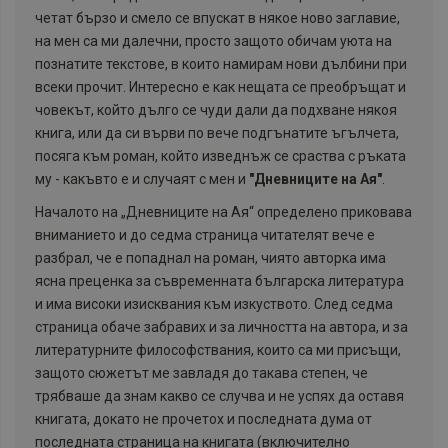
четат бързо и смело се впускат в някое ново заглавие,
на мен са ми далечни, просто защото обичам уюта на
познатите текстове, в които намирам нови дълбини при
всеки прочит. Интересно е как нещата се преобръщат и
човекът, който дълго се чуди дали да подхване някоя
книга, или да си върви по вече подгънатите ъгълчета,
посяга към роман, който изведнъж се сраства с ръката
му - какъвто е и случаят с мен и
"Дневниците на Ая"
.
Началото на „Дневниците на Ая“ определено приковава
вниманието и до седма страница читателят вече е
разбрал, че е попаднал на роман, чиято авторка има
ясна преценка за съвременната българска литература
и има високи изисквания към изкуството. След седма
страница обаче забравих и за личността на автора, и за
литературните философствания, които са ми присъщи,
защото сюжетът ме завладя до такава степен, че
трябваше да знам какво се случва и не успях да оставя
книгата, докато не прочетох и последната дума от
последната страница на книгата (включително