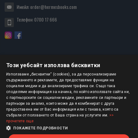
Имейл:
order@hermesbooks.com
Телефон:
0700 17 666
Този уебсайт използва бисквитки
БЮЛЕТИН
Използваме „бисквитки“ (cookies), за да персонализираме
съдържанието и рекламите, да предоставяме функции на
социални медии и да анализираме трафика си. Също така
АБОНИРАНЕ
споделяме информация за начина, по който използвате сайта ни,
с партньорските си социални медии, рекламните си партньори и
партньори за анализ, които може да я комбинират с друга
предоставена им от Вас информация или с такава, която са
Авторско право © 2025 HERMESBOOKS.BG
събрали от ползването от Ваша страна на услугите им.
>>
прочетете още
1 EUR = 1.95583 BGN
ПОКАЖЕТЕ ПОДРОБНОСТИ