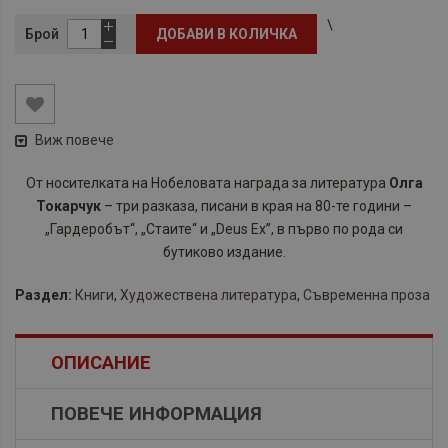
\
Брой
ДОБАВИ В КОЛИЧКА
Виж повече
​От носителката на Нобеловата награда за литература
Олга
Токарчук
– три разказа, писани в края на 80-те години –
„Гардеробът“, „Стаите“ и „Deus Ex”, в първо по рода си
бутиково издание.
Раздел:
Книги
,
Художествена литература
,
Съвременна проза
ОПИСАНИЕ
ПОВЕЧЕ ИНФОРМАЦИЯ