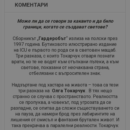
КОМЕНТАРИ
​Може ли да се говори за каквито и да било
граници, когато се създават светове?
Сборникът „
Гардеробът
“ излиза на полски през
1997 година. Бутиковото илюстрирано издание
на ICU е първото по рода си в световен мащаб.
Три разказа, с които Токарчук отваря познати
врати, но те не водят към отъпкани пътеки, а към
светове, показани от неочаквана страна,
отбелязани с въпросителен знак.
Надзъртане под хастара на живота – това са тези
три разказа на
Олга Токарчук
. В тях нещо
странно се случва с пространството. Реалността
се пропуква, а човекът, под угрозата да се
разпадне, се опитва да сложи съществуването си
на пауза, да намери брод през лабиринтите на
лишения от смисъл и фантазия брутален живот. И
така прекрачва в паралелни реалности. Токарчук