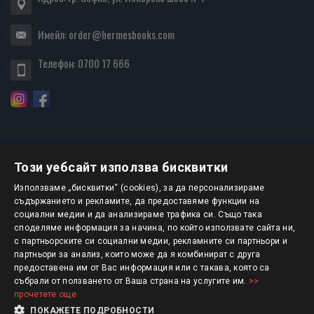
Имейл:
order@hermesbooks.com
Телефон:
0700 17 666
Този уебсайт използва бисквитки
БЮЛЕТИН
Използваме „бисквитки“ (cookies), за да персонализираме
съдържанието и рекламите, да предоставяме функции на
социални медии и да анализираме трафика си. Също така
АБОНИРАНЕ
споделяме информация за начина, по който използвате сайта ни,
с партньорските си социални медии, рекламните си партньори и
партньори за анализ, които може да я комбинират с друга
предоставена им от Вас информация или с такава, която са
Авторско право © 2025 HERMESBOOKS.BG
събрали от ползването от Ваша страна на услугите им.
>>
прочетете още
1 EUR = 1.95583 BGN
ПОКАЖЕТЕ ПОДРОБНОСТИ