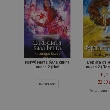
Изгубената бяла книга
Верига от 
- книга 2 (Най-
книга 2 (По
древните проклятия)
часов
11,71
22,90 
ИЗЧЕРПАНA
ДОБАВИ В