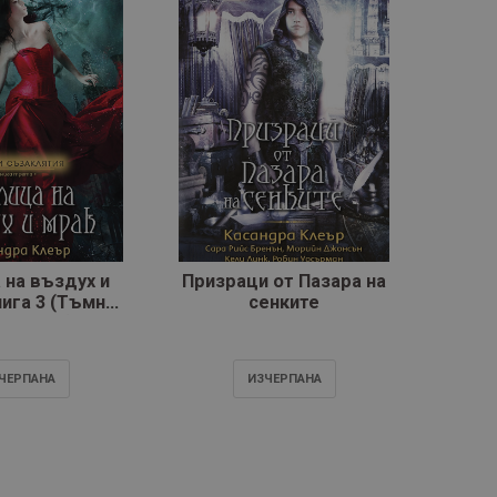
 на въздух и
Призраци от Пазара на
Повел
нига 3 (Тъмни
сенките
к
аклятия)
ЧЕРПАНA
ИЗЧЕРПАНA