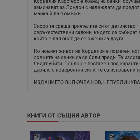
Kорделия Карстерс е ловец на сенки, обучава
заминават за Лондон с надеждата да предот­
майка ѝ да я омъжи.
Скоро тя среща приятелите си от детинство 
свръх­естествени салони, където се събира
който е дал обет да се ожени за друга.
Но новият живот на Корделия е пометен, кога
ловците на сенки са се били преди. Те излиз
бъдат убити. Лондон е поставен под каранти
дарило с невероятни сили. Те са изправени п
ИЗДАНИЕТО ВКЛЮЧВА НОВ, НЕПУБЛИКУВАН 
КНИГИ ОТ СЪЩИЯ АВТОР