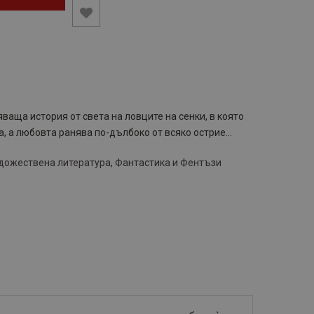
яваща история от света на ловците на сенки, в която
а, а любовта ранява по-дълбоко от всяко острие...
дожествена литература
,
Фантастика и Фентъзи