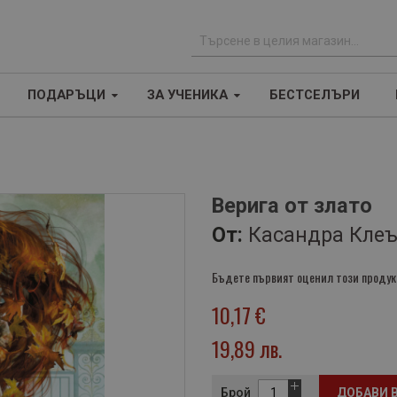
Т
ъ
ПОДАРЪЦИ
ЗА УЧЕНИКА
БЕСТСЕЛЪРИ
р
с
е
н
е
Верига от злато
От:
Касандра Кле
Бъдете първият оценил този продук
10,17 €
19,89 лв.
Брой
ДОБАВИ 