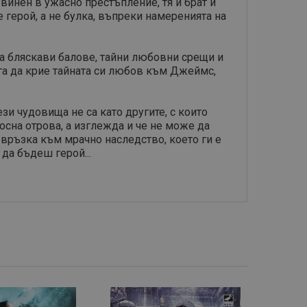
бвинен в ужасно престъпление, тя и брат ѝ
 герой, а не булка, въпреки намеренията на
на бляскави балове, тайни любовни срещи и
га да крие тайната си любов към Джеймс,
зи чудовища не са като другите, с които
осна отрова, а изглежда и че не може да
 връзка към мрачно наследство, което ги е
да бъдеш герой...