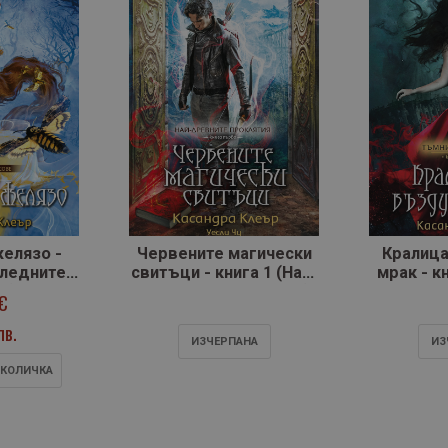
желязо -
Червените магически
Кралица
следните
свитъци - книга 1 (Най-
мрак - к
е)
древните проклятия)
съз
 €
лв.
ИЗЧЕРПАНA
ИЗ
 КОЛИЧКА