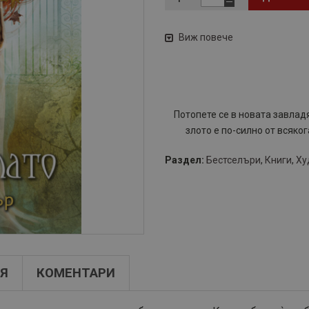
Виж повече
​Потопете се в новата завлад
злото е по-силно от всяког
Раздел:
Бестселъри
,
Книги
,
Ху
Я
КОМЕНТАРИ