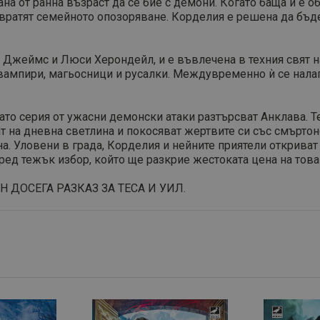
на от ранна възраст да се бие с демони. Когато баща ѝ е о
вратят семейното опозоряване. Корделия е решена да бъде
– Джеймс и Люси Херондейл, и e въвлечена в техния свят 
т вампири, магьосници и русалки. Междувременно ѝ се нала
то серия от ужасни демонски атаки разтърсват Анклава. Те
ат на дневна светлина и покосяват жертвите си със смъртон
на. Уловени в града, Корделия и нейните приятели откриват
ред тежък избор, който ще разкрие жестоката цена на това 
ДОСЕГА РАЗКАЗ ЗА ТЕСА И УИЛ.