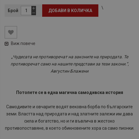
\
Брой
ДОБАВИ В КОЛИЧКА
Виж повече
„Чудесата не противоречат на законите на природата. Те
противоречат само на нашите представи за тези закони.“,
Августин Блажени
Потопете се в една магична самодивска история
Самодивите и овчарите водят вековна борба по българските
земи. Властта над природата и над златните залежи им дава
сила и богатство, но и ги въвлича в жестоко
противопоставяне, в което обикновените хора са само пионки.