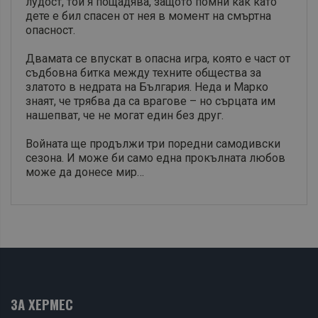
лудост, той я пощадява, защото помни как като
дете е бил спасен от нея в момент на смъртна
опасност.
Двамата се впускат в опасна игра, която е част от
съдбовна битка между техните общества за
златото в недрата на България. Неда и Марко
знаят, че трябва да са врагове – но сърцата им
нашепват, че не могат един без друг.
Войната ще продължи три поредни самодивски
сезона. И може би само една прокълната любов
може да донесе мир…
ЗА ХЕРМЕС