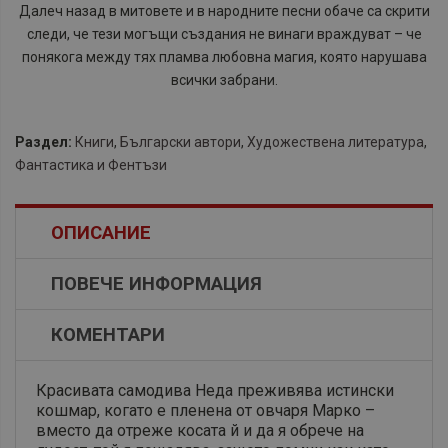
Далеч назад в митовете и в народните песни обаче са скрити
следи, че тези могъщи създания не винаги враждуват – че
понякога между тях пламва любовна магия, която нарушава
всички забрани.
Раздел:
Книги
,
Български автори
,
Художествена литература
,
Фантастика и Фентъзи
ОПИСАНИЕ
ПОВЕЧЕ ИНФОРМАЦИЯ
КОМЕНТАРИ
Красивата самодива Неда преживява истински
кошмар, когато е пленена от овчаря Марко –
вместо да отреже косата й и да я обрече на