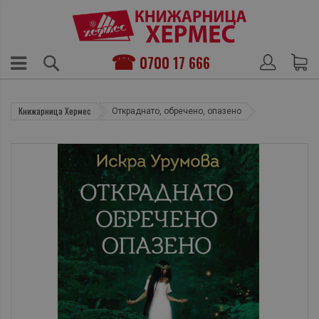
0700 17 666
Книжарница Хермес
Откраднато, обречено, опазено