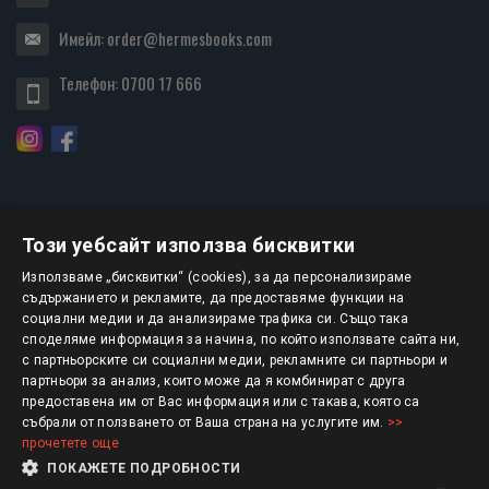
Имейл:
order@hermesbooks.com
Телефон:
0700 17 666
Този уебсайт използва бисквитки
БЮЛЕТИН
Използваме „бисквитки“ (cookies), за да персонализираме
съдържанието и рекламите, да предоставяме функции на
социални медии и да анализираме трафика си. Също така
АБОНИРАНЕ
споделяме информация за начина, по който използвате сайта ни,
с партньорските си социални медии, рекламните си партньори и
партньори за анализ, които може да я комбинират с друга
предоставена им от Вас информация или с такава, която са
Авторско право © 2025 HERMESBOOKS.BG
събрали от ползването от Ваша страна на услугите им.
>>
прочетете още
1 EUR = 1.95583 BGN
ПОКАЖЕТЕ ПОДРОБНОСТИ