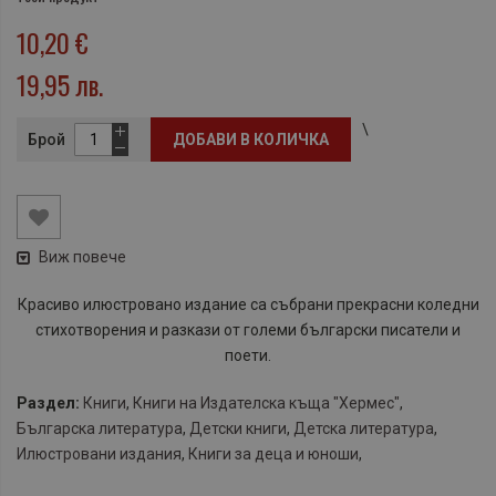
10,20 €
19,95 лв.
\
Брой
ДОБАВИ В КОЛИЧКА
Виж повече
Красиво илюстровано издание са събрани прекрасни коледни
стихотворения и разкази от големи български писатели и
поети.
Раздел:
Книги
,
Книги на Издателска къща "Хермес"
,
Българска литература
,
Детски книги
,
Детска литература
,
Илюстровани издания
,
Книги за деца и юноши
,