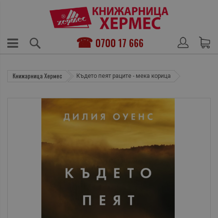
0700 17 666
Книжарница Хермес
Където пеят раците - мека корица