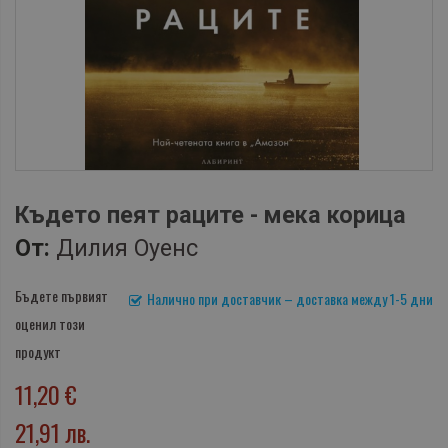
Където пеят раците - мека корица
От:
Дилия Оуенс
Бъдете първият
Налично при доставчик – доставка между 1-5 дни
оценил този
продукт
11,20 €
21,91 лв.