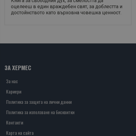
Книга за свободния дух, за смелостта да
оцелееш в един враждебен свят, за доблестта и
достойнството като върховна човешка ценност.
ЗА ХЕРМЕС
За нас
Кариери
Политика за защита на лични данни
Политика за използване на бисквитки
Контакти
Карта на сайта