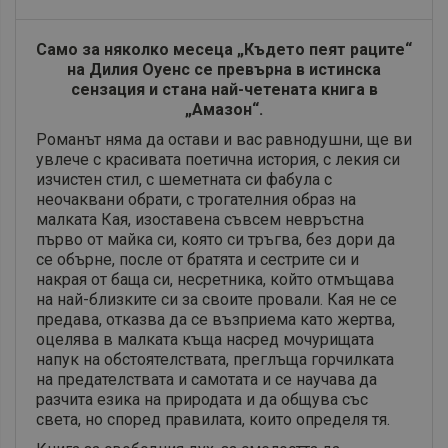
Само за няколко месеца „Където пеят раците“
на Дилия Оуенс се превърна в истинска
сензация и стана най-четената книга в
„Амазон“.
Романът няма да остави и вас равнодушни, ще ви
увлече с красивата поетична история, с лекия си
изчистен стил, с шеметната си фабула с
неочаквани обрати, с трогателния образ на
малката Кая, изоставена съвсем невръстна
първо от майка си, която си тръгва, без дори да
се обърне, после от братята и сестрите си и
накрая от баща си, несретника, който отмъщава
на най-близките си за своите провали. Кая не се
предава, отказва да се възприема като жертва,
оцелява в малката къща насред мочурищата
напук на обстоятелствата, преглъща горчилката
на предателствата и самотата и се научава да
разчита езика на природата и да общува със
света, но според правилата, които определя тя.