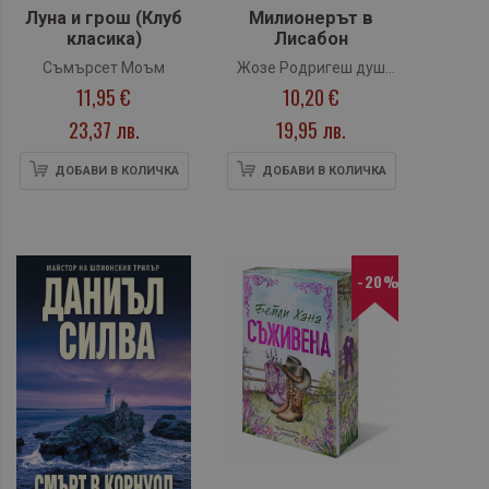
Луна и грош (Клуб
Милионерът в
класика)
Лисабон
Съмърсет Моъм
Жозе Родригеш душ
11,95 €
10,20 €
Сантуш
23,37 лв.
19,95 лв.
ДОБАВИ В КОЛИЧКА
ДОБАВИ В КОЛИЧКА
-20%