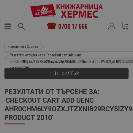
0700 17 666
Книжарница Хермес
Резултати от търсене за: 'checkout cart add uenc
aHR0cHM6Ly9oZXJtZXNib29rcy5iZy9jYXRhbG9nc2VhcmNoL3Jlc3VsdC8_cT1hY3QlQzQ
product 2010'
ФИЛТЪР
РЕЗУЛТАТИ ОТ ТЪРСЕНЕ ЗА:
'CHECKOUT CART ADD UENC
AHR0CHM6LY9OZXJTZXNIB29RCY5IZ
PRODUCT 2010'