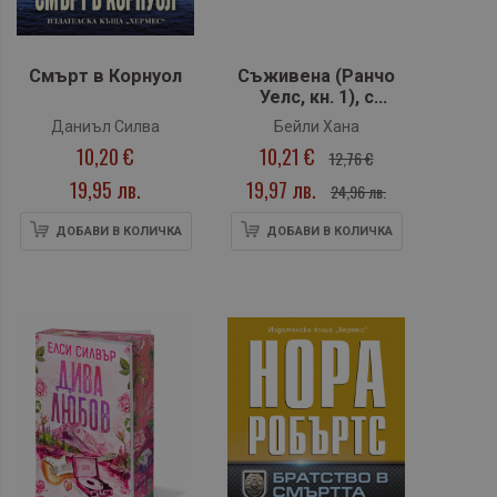
Смърт в Корнуол
Съживена (Ранчо
Уелс, кн. 1), с
цветни порезки
Даниъл Силва
Бейли Хана
10,20 €
10,21 €
12,76 €
19,95 лв.
19,97 лв.
24,96 лв.
ДОБАВИ В КОЛИЧКА
ДОБАВИ В КОЛИЧКА