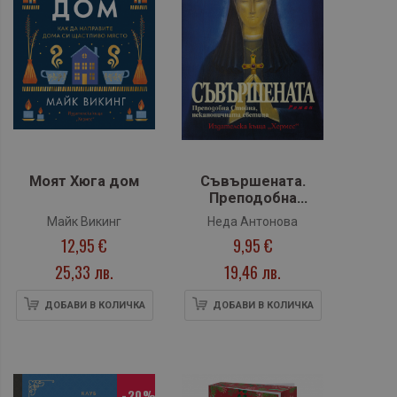
Моят Хюга дом
Съвършената.
Преподобна
Стойна,
Майк Викинг
Неда Антонова
неканоничната
12,95 €
9,95 €
светица
25,33 лв.
19,46 лв.
ДОБАВИ В КОЛИЧКА
ДОБАВИ В КОЛИЧКА
-20%