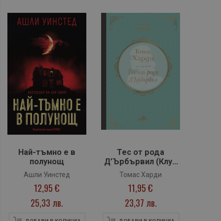
Най-тъмно е в
Тес от рода
полунощ
Д’Ърбървил (Клуб
класика) - лукс
Ашли Уинстед
Томас Харди
12,95 €
11,95 €
25,33 лв.
23,37 лв.