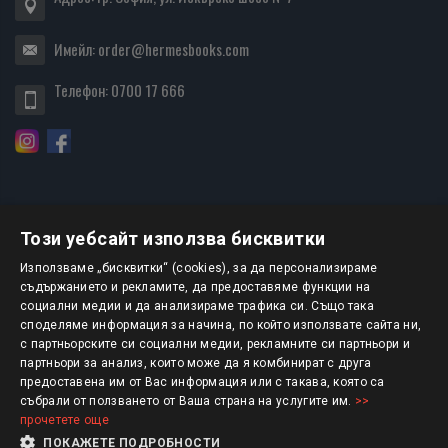
Имейл:
order@hermesbooks.com
Телефон:
0700 17 666
Този уебсайт използва бисквитки
БЮЛЕТИН
Използваме „бисквитки“ (cookies), за да персонализираме
съдържанието и рекламите, да предоставяме функции на
социални медии и да анализираме трафика си. Също така
АБОНИРАНЕ
споделяме информация за начина, по който използвате сайта ни,
с партньорските си социални медии, рекламните си партньори и
партньори за анализ, които може да я комбинират с друга
предоставена им от Вас информация или с такава, която са
Авторско право © 2025 HERMESBOOKS.BG
събрали от ползването от Ваша страна на услугите им.
>>
прочетете още
1 EUR = 1.95583 BGN
ПОКАЖЕТЕ ПОДРОБНОСТИ