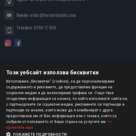
Имейл:
order@hermesbooks.com
Телефон:
0700 17 666
Този уебсайт използва бисквитки
БЮЛЕТИН
Използваме „бисквитки“ (cookies), за да персонализираме
съдържанието и рекламите, да предоставяме функции на
социални медии и да анализираме трафика си. Също така
АБОНИРАНЕ
споделяме информация за начина, по който използвате сайта ни,
с партньорските си социални медии, рекламните си партньори и
партньори за анализ, които може да я комбинират с друга
предоставена им от Вас информация или с такава, която са
Авторско право © 2025 HERMESBOOKS.BG
събрали от ползването от Ваша страна на услугите им.
>>
прочетете още
1 EUR = 1.95583 BGN
ПОКАЖЕТЕ ПОДРОБНОСТИ