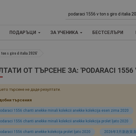
Т
ъ
ПОДАРЪЦИ
ЗА УЧЕНИКА
БЕСТСЕЛЪРИ
р
с
е
ton s giro d italia 2026'
н
е
ТАТИ ОТ ТЪРСЕНЕ ЗА: 'PODARACI 1556 V
ето търсене не даде резултати.
добни търсения
odaraci 1556 chanti anekke minali kolekcii anekke kolekcija esen zima 2020
odaraci 1556 chanti anekke minali kolekcii anekke kolekcija prolet ljato 2020
odaraci 1556 chanti anekke kolekcija prolet ljato 2020
2026年3月新政策