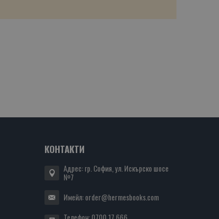
КОНТАКТИ
Адрес: гр. София, ул. Искърско шосе
№7
Имейл:
order@hermesbooks.com
Телефон:
0700 17 666