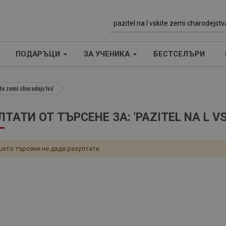
Т
ъ
ПОДАРЪЦИ
ЗА УЧЕНИКА
БЕСТСЕЛЪРИ
р
с
е
ite zemi charodejstva'
н
е
ЛТАТИ ОТ ТЪРСЕНЕ ЗА: 'PAZITEL NA L V
ето търсене не даде резултати.