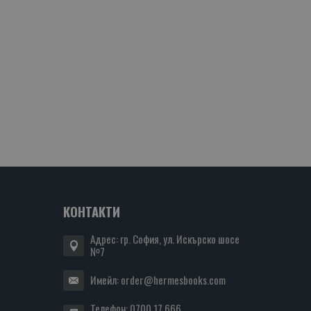
КОНТАКТИ
Адрес: гр. София, ул. Искърско шосе
№7
Имейл:
order@hermesbooks.com
Телефон:
0700 17 666