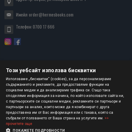
Имейл:
order@hermesbooks.com
Телефон:
0700 17 666
Този уебсайт използва бисквитки
БЮЛЕТИН
Използваме „бисквитки“ (cookies), за да персонализираме
съдържанието и рекламите, да предоставяме функции на
социални медии и да анализираме трафика си. Също така
АБОНИРАНЕ
споделяме информация за начина, по който използвате сайта ни,
с партньорските си социални медии, рекламните си партньори и
партньори за анализ, които може да я комбинират с друга
предоставена им от Вас информация или с такава, която са
Авторско право © 2025 HERMESBOOKS.BG
събрали от ползването от Ваша страна на услугите им.
>>
прочетете още
1 EUR = 1.95583 BGN
ПОКАЖЕТЕ ПОДРОБНОСТИ