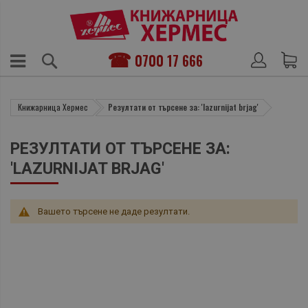
0700 17 666
Книжарница Хермес
Резултати от търсене за: 'lazurnijat brjag'
РЕЗУЛТАТИ ОТ ТЪРСЕНЕ ЗА:
'LAZURNIJAT BRJAG'
Вашето търсене не даде резултати.