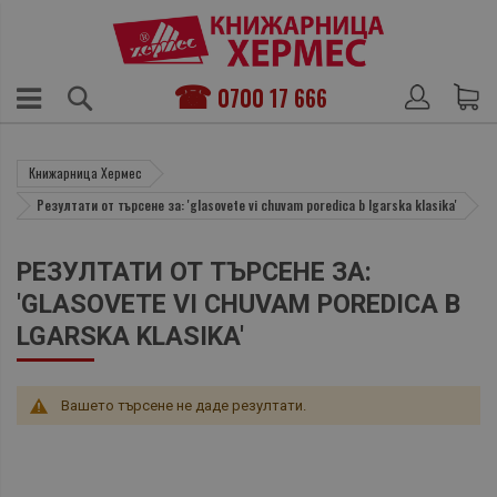
0700 17 666
Книжарница Хермес
Резултати от търсене за: 'glasovete vi chuvam poredica b lgarska klasika'
РЕЗУЛТАТИ ОТ ТЪРСЕНЕ ЗА:
'GLASOVETE VI CHUVAM POREDICA B
LGARSKA KLASIKA'
Вашето търсене не даде резултати.