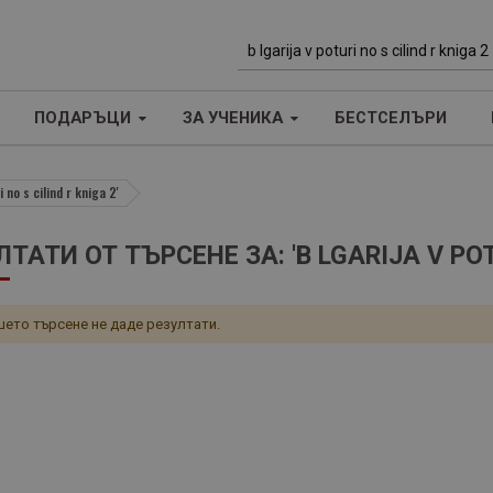
Т
ъ
ПОДАРЪЦИ
ЗА УЧЕНИКА
БЕСТСЕЛЪРИ
р
с
е
 no s cilind r kniga 2'
н
е
ТАТИ ОТ ТЪРСЕНЕ ЗА: 'B LGARIJA V POTU
ето търсене не даде резултати.