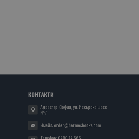
КОНТАКТИ
Адрес: гр. София, ул. Искърско шосе
№7
Имейл:
order@hermesbooks.com
Телефон:
0700 17 666