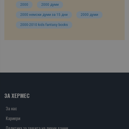
2000
2000 думи
2000 немски думи за 15 дни
2000 думи
2000-2010 kids fantasy books
ЗА ХЕРМЕС
За нас
Кариери
Политика за защита на лични данни