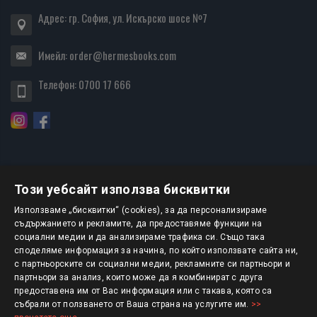
Адрес: гр. София, ул. Искърско шосе №7
Имейл:
order@hermesbooks.com
Телефон:
0700 17 666
Този уебсайт използва бисквитки
БЮЛЕТИН
Използваме „бисквитки“ (cookies), за да персонализираме
съдържанието и рекламите, да предоставяме функции на
социални медии и да анализираме трафика си. Също така
АБОНИРАНЕ
споделяме информация за начина, по който използвате сайта ни,
с партньорските си социални медии, рекламните си партньори и
партньори за анализ, които може да я комбинират с друга
предоставена им от Вас информация или с такава, която са
Авторско право © 2025 HERMESBOOKS.BG
събрали от ползването от Ваша страна на услугите им.
>>