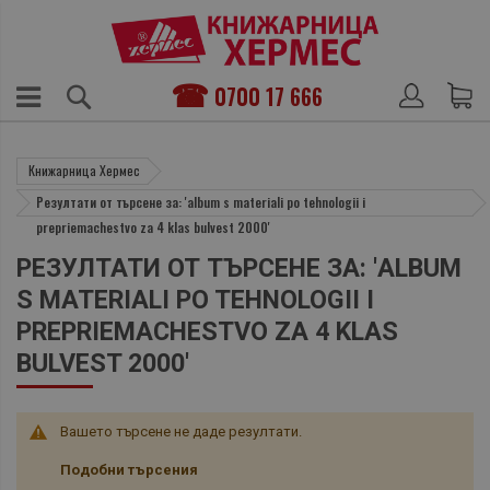
0700 17 666
Книжарница Хермес
Резултати от търсене за: 'album s materiali po tehnologii i
prepriemachestvo za 4 klas bulvest 2000'
РЕЗУЛТАТИ ОТ ТЪРСЕНЕ ЗА: 'ALBUM
S MATERIALI PO TEHNOLOGII I
PREPRIEMACHESTVO ZA 4 KLAS
BULVEST 2000'
Вашето търсене не даде резултати.
Подобни търсения