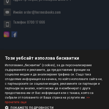
Имейл:
order@hermesbooks.com
Телефон:
0700 17 666
Този уебсайт използва бисквитки
БЮЛЕТИН
Използваме „бисквитки“ (cookies), за да персонализираме
съдържанието и рекламите, да предоставяме функции на
социални медии и да анализираме трафика си. Също така
АБОНИРАНЕ
споделяме информация за начина, по който използвате сайта ни,
с партньорските си социални медии, рекламните си партньори и
партньори за анализ, които може да я комбинират с друга
предоставена им от Вас информация или с такава, която са
Авторско право © 2025 HERMESBOOKS.BG
събрали от ползването от Ваша страна на услугите им.
>>
прочетете още
1 EUR = 1.95583 BGN
ПОКАЖЕТЕ ПОДРОБНОСТИ