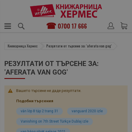
0700 17 666
Книжарница Хермес
Резултати от търсене за: 'aferata van gog'
РЕЗУЛТАТИ ОТ ТЪРСЕНЕ ЗА:
'AFERATA VAN GOG'
Вашето търсене не даде резултати.
Подобни търсения
văn lớp 8 tập 2 trang 31
vanguard 2020 izle
Vanishing on 7th Street Türkçe Dublaj izle
van hằng nhiệt selsos 2021