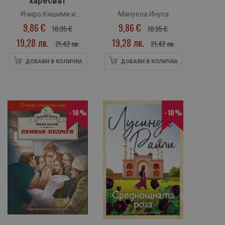
харесват
Ичиро Кишими и
Мануела Инуса
9,86 €
9,86 €
Фумитаке Кога
10,95 €
10,95 €
19,28 лв.
19,28 лв.
21,42 лв.
21,42 лв.
ДОБАВИ В КОЛИЧКА
ДОБАВИ В КОЛИЧКА
-10%
-10%