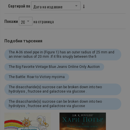
Сортирай по
Покажи
на страница
Подобни търсения
The A-36 steel pipe in (Figure 1) has an outer radius of 25 mm and
an inner radius of 20 mm .If it fits snugly between the fi
The Big Favorite Vintage Blue Jeans Online Only Auction
The Battle: Roar to Victory mycima
The disaccharide(s) sucrose can be broken down into two
hydrolysis , fructose and galactose via glucose .
The disaccharide(s) sucrose can be broken down into two
hydrolysis , fructose and galactose via glucose