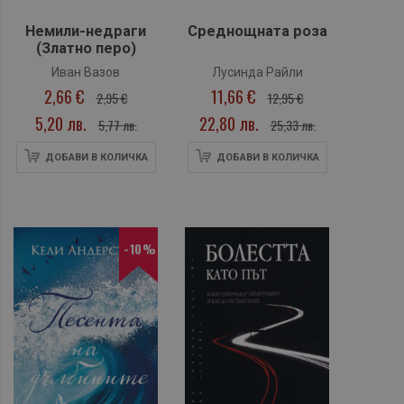
Немили-недраги
Среднощната роза
(Златно перо)
Иван Вазов
Лусинда Райли
2,66 €
11,66 €
2,95 €
12,95 €
5,20 лв.
22,80 лв.
5,77 лв.
25,33 лв.
ДОБАВИ В КОЛИЧКА
ДОБАВИ В КОЛИЧКА
-10%