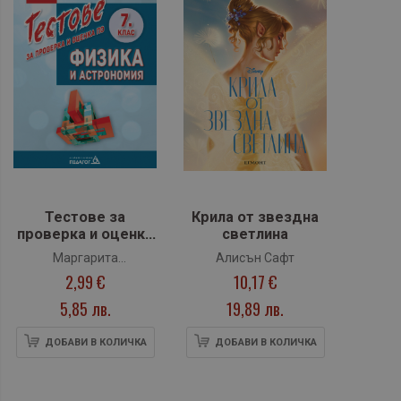
Тестове за
Крила от звездна
проверка и оценка
светлина
по Физика и
Маргарита
Алисън Сафт
астрономия за 7
2,99 €
10,17 €
Градинарова, Евгения
клас (Педагог)
Бенова, Никола Велчев
5,85 лв.
19,89 лв.
ДОБАВИ В КОЛИЧКА
ДОБАВИ В КОЛИЧКА