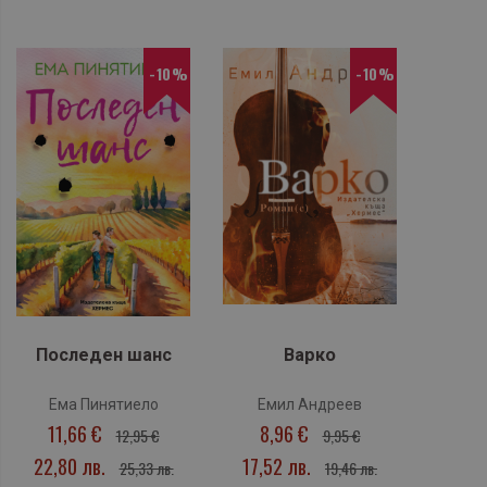
-10%
-10%
Последен шанс
Варко
Ема Пинятиело
Емил Андреев
11,66 €
8,96 €
12,95 €
9,95 €
22,80 лв.
17,52 лв.
25,33 лв.
19,46 лв.