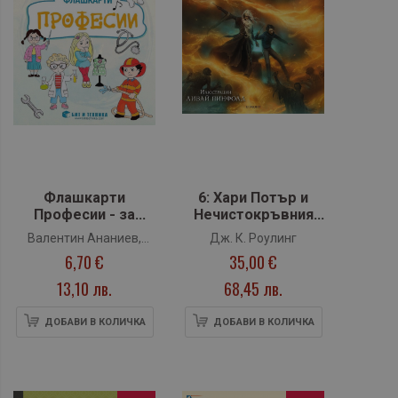
Флашкарти
6: Хари Потър и
Професии - за
Нечистокръвния
всички възрастови
принц
Валентин Ананиев,
Дж. К. Роулинг
групи
6,70 €
35,00 €
Гергана Ананиева,
Камелия Йорданова,
13,10 лв.
68,45 лв.
Миглена Лазарова
ДОБАВИ В КОЛИЧКА
ДОБАВИ В КОЛИЧКА