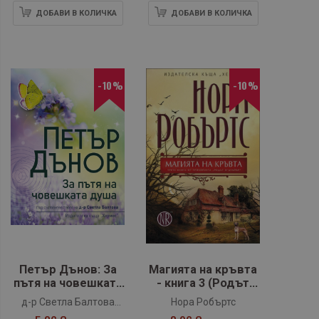
ДОБАВИ В КОЛИЧКА
ДОБАВИ В КОЛИЧКА
-10%
-10%
Петър Дънов: За
Магията на кръвта
пътя на човешката
- книга 3 (Родът
душа
О`Дуайър)
д-р Светла Балтова
Нора Робъртс
(съставител)