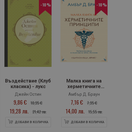
-10%
-10%
Въздействие (Клуб
Малка книга на
класика) - лукс
херметичните
принципи
Джейн Остин
Амбър Д. Браун
9,86 €
7,16 €
10,95 €
7,95 €
19,28 лв.
14,00 лв.
21,42 лв.
15,55 лв.
ДОБАВИ В КОЛИЧКА
ДОБАВИ В КОЛИЧКА