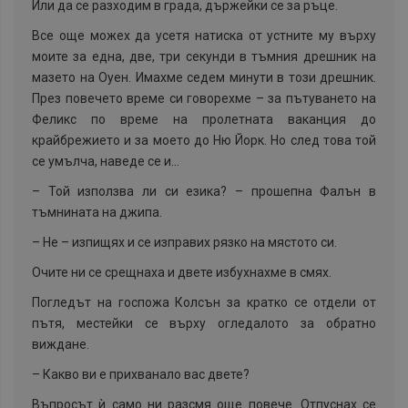
Или да се разходим в града, държейки се за ръце.
Все още можех да усетя натиска от устните му върху
моите за една, две, три секунди в тъмния дрешник на
мазето на Оуен. Имахме седем минути в този дрешник.
През повечето време си говорехме – за пътуването на
Феликс по време на пролетната ваканция до
крайбрежието и за моето до Ню Йорк. Но след това той
се умълча, наведе се и...
–
Той използва ли си езика? – прошепна Фалън в
тъмнината на джипа.
–
Не – изпищях и се изправих рязко на мястото си.
Очите ни се срещнаха и двете избухнахме в смях.
Погледът на госпожа Колсън за кратко се отдели от
пътя, местейки се върху огледалото за обратно
виждане.
–
Какво ви е прихванало вас двете?
Въпросът ѝ само ни разсмя още повече. Отпуснах се