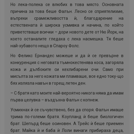
Но лека-полека се влюбих в това място. Основната
причина за това беше Фалън. Лесно се сприятелихме,
въпреки срамежливостта ѝ, благодарение на
естествената ѝ широка усмивка и начина, по който
приветстваше всички – дори новото дете от Ню Йорк, на
което останалите гледаха с лека насмешка. Тя беше
най-хубавото нещо в Спароу Фолс.
Но Феликс Eрнандес можеше и да ѝ се превърне в
конкуренция с неговата тъмнокестенява коса, загоряла
кожа и дълбоките си кехлибарени очи. Само при
мисълта за него кожата ми пламваше, все едно току-що
бях излязла навън в горещ летен ден.
–
С братя като моите най-вероятно никога няма да имам
първа целувка – въздъхна Фалън с копнеж.
Усмихнах ѝ се съчувствено, без да споря. Фалън имаше
трима по-големи братя. Коупланд ѝ беше биологичен
брат. Шепърд беше осиновен. А Трейс ѝ беше приемен
брат. Майка ѝ и баба ѝ Лоли винаги прибираха деца,