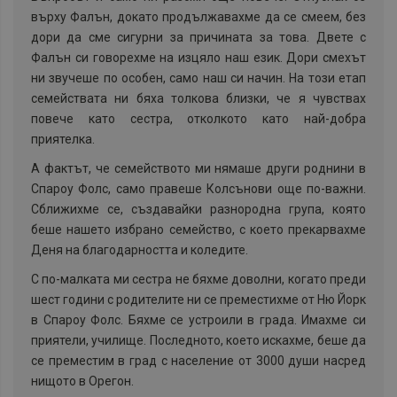
върху Фалън, докато продължавахме да се смеем, без
дори да сме сигурни за причината за това. Двете с
Фалън си говорехме на изцяло наш език. Дори смехът
ни звучеше по особен, само наш си начин. На този етап
семействата ни бяха толкова близки, че я чувствах
повече като сестра, отколкото като най-добра
приятелка.
А фактът, че семейството ми нямаше други роднини в
Спароу Фолс, само правеше Колсънови още по-важни.
Сближихме се, създавайки разнородна група, която
беше нашето избрано семейство, с което прекарвахме
Деня на благодарността и коледите.
С по-малката ми сестра не бяхме доволни, когато преди
шест години с родителите ни се преместихме от Ню Йорк
в Спароу Фолс. Бяхме се устроили в града. Имахме си
приятели, училище. Последното, което искахме, беше да
се преместим в град с население от 3000 души насред
нищото в Орегон.