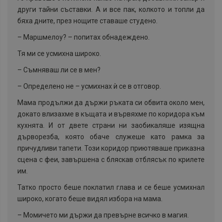
други тайни съставки. А и все пак, колкото и топли да
бяха дните, през нощите ставаше студено.
–
Маршмелоу? – попитах обнадеждено.
Тя ми се усмихна широко.
–
Съмняваш ли се в мен?
–
Определено не – усмихнах ѝ се в отговор.
Мама продължи да държи ръката си обвита около мен,
докато влизахме в къщата и вървяхме по коридора към
кухнята. И от двете страни ни заобикаляше изящна
дърворезба, която обаче служеше като рамка за
причудливи тапети. Този коридор приютяваше приказна
сцена с феи, завършена с бляскав отблясък по крилете
им.
Татко просто беше поклатил глава и се беше усмихнал
широко, когато беше видял избора на мама.
–
Момичето ми държи да превърне всичко в магия.