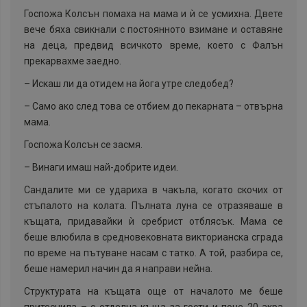
Госпожа Колсън помаха на мама и ѝ се усмихна. Двете
вече бяха свикнали с постоянното взимане и оставяне
на деца, предвид всичкото време, което с Фалън
прекарвахме заедно.
–
Искаш ли да отидем на йога утре следобед?
–
Само ако след това се отбием до пекарната – отвърна
мама.
Госпожа Колсън се засмя.
–
Винаги имаш най-добрите идеи.
Сандалите ми се удариха в чакъла, когато скочих от
стъпалото на колата. Пълната луна се отразяваше в
къщата, придавайки ѝ сребрист отблясък. Мама се
беше влюбила в средновековната викторианска сграда
по време на пътуване насам с татко. А той, разбира се,
беше намерил начин да я направи нейна.
Структурата на къщата още от началото ме беше