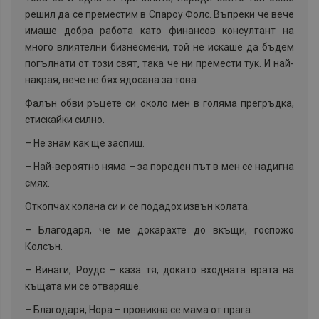
решил да се преместим в Спароу Фолс. Въпреки че вече
имаше добра работа като финансов консултант на
много влиятелни бизнесмени, той не искаше да бъдем
погълнати от този свят, така че ни премести тук. И най-
накрая, вече не бях ядосана за това.
Фалън обви ръцете си около мен в голяма прегръдка,
стискайки силно.
–
Не знам как ще заспиш.
–
Най-вероятно няма – за пореден път в мен се надигна
смях.
Откопчах колана си и се подадох извън колата.
–
Благодаря, че ме докарахте до вкъщи, госпожо
Колсън.
–
Винаги, Роудс – каза тя, докато входната врата на
къщата ми се отваряше.
–
Благодаря, Нора – провикна се мама от прага.