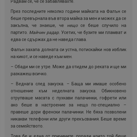
Радвам се, че се забавлявахте.
През последните няколко години майката на Фалън се
беше превърнала във втора майка за мен и можех да се
закълна, че знаеше, че
нещо
се беше случило на
партито.
Майчин радар.
Усетих, че бузите ми пламват и
едва се сдържах да не наведа глава.
Фалън захапа долната си устна, потискайки нов изблик
на кикот, и се наведе към мен.
–
Обади ми се утре. Може да отидем до реката и ще ми
разкажеш всичко.
–
Веднага след закуска. – Баща ми имаше особено
отношение към неделната закуска. Обикновено
отрупваше масата с пухкави палачинки, гофрети или
ако беше в настроение за нещо по-специално –
правеше дори френски палачинки. Не бяха позволени
никакви телефони или други прекъсвания. Беше време
за семейството.
Това бе и една от причините, поради които той беше