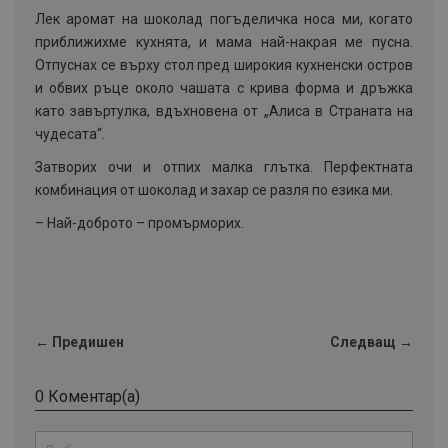
Лек аромат на шоколад погъделичка носа ми, когато
приближихме кухнята, и мама най-накрая ме пусна.
Отпуснах се върху стол пред широкия кухненски остров
и обвих ръце около чашата с крива форма и дръжка
като завъртулка, вдъхновена от „Алиса в Страната на
чудесата“.
Затворих очи и отпих малка глътка. Перфектната
комбинация от шоколад и захар се разля по езика ми.
–
Най-доброто – промърморих.
← Предишен
Следващ →
0 Коментар(а)