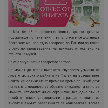
–
Как беше? – прошепна Фалън, докато джипът
подскачаше по чакъления път. В гласа ѝ се долавяше
благоговение, все едно говореше за Бог или за някое
страхотно произведение на изкуството, окачено на
стената на музей.
Но със сигурност не говорехме за това.
Не можех да сваля широката, глуповата усмивка от
лицето си, докато майката на Фалън ни возеше през
нощта, хвърляйки ни от време на време по някой друг
поглед в огледалото за обратно виждане, типично за
майките. Стомахът ми се обръщаше, все едно бях на
някой от онези увеселителни атракциони, които се
въртят и въртят, залепяйки те за облегалката. Тогава