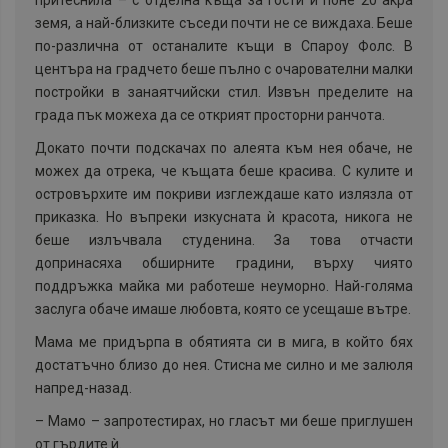
притеснила – с отделна къща за гости и поне 20 акра
земя, а най-близките съседи почти не се виждаха. Беше
по-различна от останалите къщи в Спароу Фолс. В
центъра на градчето беше пълно с очарователни малки
постройки в занаятчийски стил. Извън пределите на
града пък можеха да се открият просторни ранчота.
Докато почти подскачах по алеята към нея обаче, не
можех да отрека, че къщата беше красива. С кулите и
островърхите им покриви изглеждаше като излязла от
приказка. Но въпреки изкусната ѝ красота, никога не
беше излъчвала студенина. За това отчасти
допринасяха обширните градини, върху чиято
поддръжка майка ми работеше неуморно. Най-голяма
заслуга обаче имаше любовта, която се усещаше вътре.
Мама ме придърпа в обятията си в мига, в който бях
достатъчно близо до нея. Стисна ме силно и ме залюля
напред-назад.
–
Мамо – запротестирах, но гласът ми беше приглушен
от гърдите ѝ.