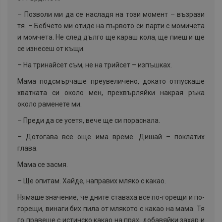
–
Позволи ми да се насладя на този момент – възрази
тя. – Бебчето ми отиде на първото си парти с момичета
и момчета. Не след дълго ще караш кола, ще пиеш и ще
се изнесеш от къщи.
–
На тринайсет съм, не на трийсет – изпъшках.
Мама подсмърчаше преувеличено, докато отпускаше
хватката си около мен, прехвърляйки накрая ръка
около раменете ми.
–
Преди да се усетя, вече ще си пораснала.
–
Дотогава все още има време. Дишай – поклатих
глава.
Мама се засмя.
–
Ще опитам. Хайде, направих мляко с какао.
Нямаше значение, че дните ставаха все по-горещи и по-
горещи, винаги бих пила от млякото с какао на мама. Тя
го правеше с истинско какао на прах, добавяйки захар и