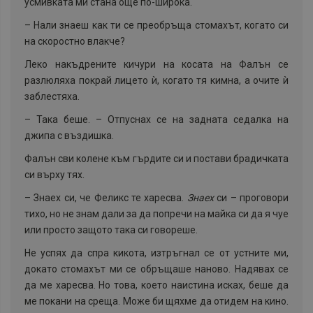
усмивката ми стана още по-широка.
–
Нали знаеш как ти се преобръща стомахът, когато си
на скоростно влакче?
Леко накъдрените кичури на косата на Фалън се
разлюляха покрай лицето ѝ, когато тя кимна, а очите ѝ
заблестяха.
–
Така беше. – Отпуснах се на задната седалка на
джипа с въздишка.
Фалън сви колене към гърдите си и постави брадичката
си върху тях.
–
Знаех си, че Феликс те харесва.
Знаех
си – проговори
тихо, но не знам дали за да попречи на майка си да я чуе
или просто защото така си говореше.
Не успях да спра кикота, изтръгнал се от устните ми,
докато стомахът ми се обръщаше наново. Надявах се
да ме харесва. Но това, което наистина исках, беше да
ме покани на среща. Може би щяхме да отидем на кино.