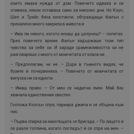
които имаха нужда от дом. Повечето идваха и си
отиваха, някои оставаха само за няколко дни. Но Коуп,
Шеп и Трейс бяха константи, обграждащи Фалън с
прекалено много закрила в живота ѝ.
–
Има ли някого, когото искаш да целунеш? – попитах.
През повечето време Фалън задържаше този тип
чувства за себе си. И заради срамежливостта си не
разговаряше с много от момчетата от класа ни.
–
Предполагам, че не. – Дори в тъмното видях, че
бузите ѝ почервеняха. – Повечето от момчетата от
випуска ни са идиоти.
–
Имаш право. – От мен се надигна смях. Май бях
хванала единствения свестен.
Госпожа Колсън спря, паркира джипа и се обърна към
нас.
–
Първа спирка за кикотещата се бригада. – По лицето ѝ
се разля топлина, когато погледът ѝ се спря на мен. –