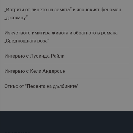
„Изтрити от лицето на земята“ и японският феномен
„джохацу“
Изкуството имитира живота и обратното в романа
„Среднощната роза“
Интервю с Лусинда Райли
Интервю с Кели Андерсън
Откъс от "Песента на дълбините"