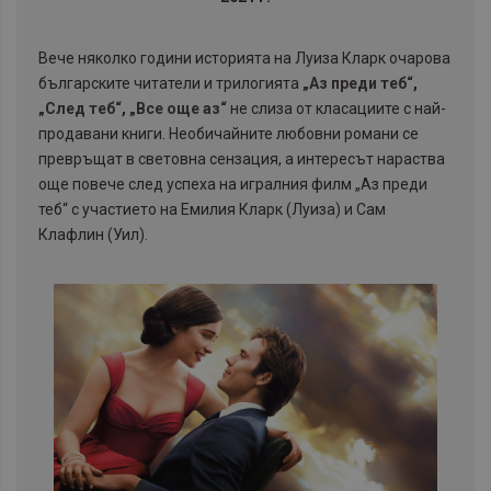
Вече няколко години историята на Луиза Кларк очарова
българските читатели и трилогията
„Аз преди теб“
,
„След теб“
,
„Все още аз“
не слиза от класациите с най-
продавани книги. Необичайните любовни романи се
превръщат в световна сензация, а интересът нараства
още повече след успеха на игралния филм „Аз преди
теб“ с участието на Емилия Кларк (Луиза) и Сам
Клафлин (Уил).