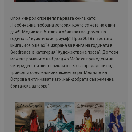
Опра Уинфри определя първата книга като:
„Необичайна любовна история, която се чете на един
дъх!“. Медиите в Англия я обявяват за „роман на
годината“ и „истински триумф“. През 2018 г. третата
книга „Все още аз“ е избрана за Книга на годината в
Goodreads, в категория "Художествена проза". До този
момент романите на Джоджо Мойс са преведени на
четиридесет и шест езика и от тях са продадени над
трийсет и осем милиона екземпляра. Медиите на
Острова я отличават като „най-добрата съвременна
британска авторка“.