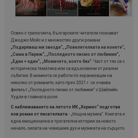
Освен с трилогията, българските читатели познават
Джоджо Мойс и с множество други романи:
„Подаряваш ми звезди“
,
„Повелителката на конете“
,
„Сама в Париж“
,
„Последното писмо от любимия“
,
„Един + един“
,
„Момичето, което бях“
. Част от тях са с
историческа тематика или са вдъхновени от реални
събития. В момента се работи по екранизации на
няколко от романите, като през 2021 г. се очаква
филмът „Последното писмо от любимия“ с Шайлийн
Уудли в главната роля.
С наближаването на лятото ИК „Хермес“ подготвя
нов роман от писателката
- „Нощна музика“. Книгата е
една емоционална и трогателна история за новото
начало, силата на човешкия дух и музиката на сърцето.