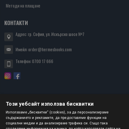
Методи на плащане
КОНТАКТИ
Адрес: гр. София, ул. Искърско шосе №7
Имейл:
order@hermesbooks.com
Телефон:
0700 17 666
Този уебсайт използва бисквитки
БЮЛЕТИН
Използваме „бисквитки“ (cookies), за да персонализираме
съдържанието и рекламите, да предоставяме функции на
социални медии и да анализираме трафика си. Също така
АБОНИРАНЕ
споделяме информация за начина, по който използвате сайта ни,