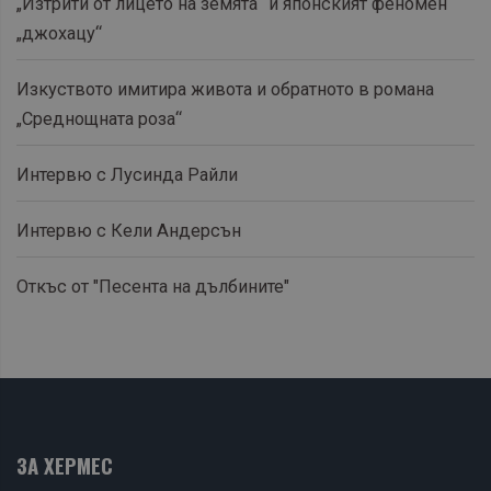
„Изтрити от лицето на земята“ и японският феномен
„джохацу“
Изкуството имитира живота и обратното в романа
„Среднощната роза“
Интервю с Лусинда Райли
Интервю с Кели Андерсън
Откъс от "Песента на дълбините"
ЗА ХЕРМЕС