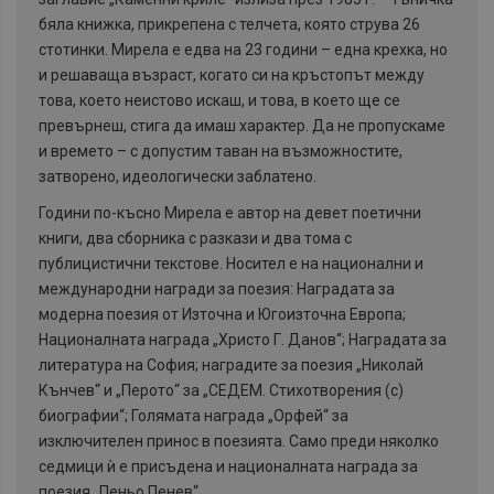
бяла книжка, прикрепена с телчета, която струва 26
стотинки. Мирела е едва на 23 години – една крехка, но
и решаваща възраст, когато си на кръстопът между
това, което неистово искаш, и това, в което ще се
превърнеш, стига да имаш характер. Да не пропускаме
и времето – с допустим таван на възможностите,
затворено, идеологически заблатено.
Години по-късно Мирела е автор на девет поетични
книги, два сборника с разкази и два тома с
публицистични текстове. Носител е на национални и
международни награди за поезия: Наградата за
модерна поезия от Източна и Югоизточна Европа;
Националната награда „Христо Г. Данов“; Наградата за
литература на София; наградите за поезия „Николай
Кънчев“ и „Перото“ за „СЕДЕМ. Стихотворения (с)
биографии“; Голямата награда „Орфей“ за
изключителен принос в поезията. Само преди няколко
седмици ѝ е присъдена и националната награда за
поезия „Пеньо Пенев“.