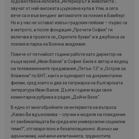
художествена изложба „Интериорът в живописта“,
звучат от най-високата църковна кула в Улм, а сега
вече са и във вендинг автоматите за поезия в Бамберг.
Но и у нас не остават извън градския пейзаж – първо са
в метрото, а после фондация „Прочети София“ ги
включва в проекта си „Скритите букви“ и в джубокса за
поезия в парка на Военна академия.
Повече от петнайсет години работи като директор на
къща музей „Иван Вазов“ в София. Била е автор и водещ
на телевизионните предавания „Петък-13“ и „Остров за
блажени“ по БНТ, както и сценарист на документални
филми, сред които и два за патриарха на българската
литература Иван Вазов. Дълги години води своя
коментарна рубрика в радио „Дойче Веле“.
В едно от многобройните си интервюта на въпроса
„Какво Ви вдъхновява – случки и модели на поведение
от заобикалящата Ви среда или универсални социални
теми?“, отговаря ясно и безапелационно:
Всичко ме
вдъхновява, най-вече изпитанията, трудностите,