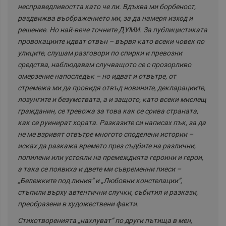
несправедливостта като че ли. Вдъхва ми борбеност,
раздвижва въображението ми, за да намеря изход и
решение. Но най-вече точните ДУМИ. За публицистиката
провокациите идват отвън – вървя като всеки човек по
улиците, слушам разговори по спирки и превозни
средства, наблюдавам случващото се с прозорливо
омерзение напоследък – но идват и отвътре, от
стремежа ми да провидя отвъд новините, декларациите,
лозунгите и безумствата, а и защото, като всеки мислещ
гражданин, се тревожа за това как се срива страната,
как се руинират хората. Разказите си написах пък, за да
не ме взривят отвътре многото споделени истории –
исках да разкажа времето през съдбите на различни,
попилени или устояли на премеждията героини и герои,
а така се появиха и двете ми съвременни пиеси –
„Бележките под линия“ и „Любовни констелации“,
стъпили върху автентични случки, събития и разкази,
преобразени в художествени факти.
Стихотворенията „нахлуват“ по други пътища в мен,