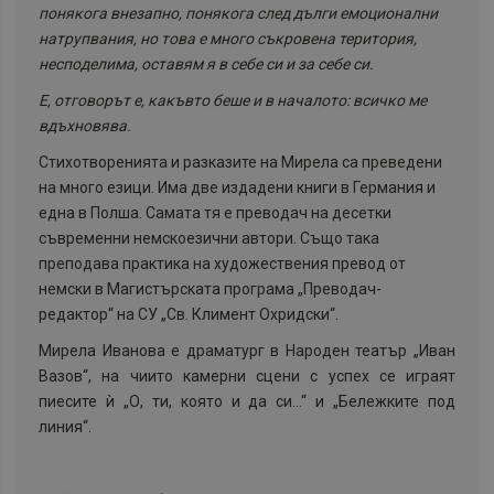
понякога внезапно, понякога след дълги емоционални
натрупвания, но това е много съкровена територия,
несподелима, оставям я в себе си и за себе си.
Е, отговорът е, какъвто беше и в началото: всичко ме
вдъхновява.
Стихотворенията и разказите на Мирела са преведени
на много езици. Има две издадени книги в Германия и
една в Полша. Самата тя е преводач на десетки
съвременни немскоезични автори. Също така
преподава практика на художествения превод от
немски в Магистърската програма „Преводач-
редактор“ на СУ „Св. Климент Охридски“.
Мирела Иванова е драматург в Народен театър „Иван
Вазов“, на чиито камерни сцени с успех се играят
пиесите ѝ „О, ти, която и да си…“ и „Бележките под
линия“.