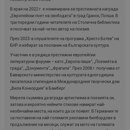
В края на 2022 г. е номинирана за престижната награда
„Европейски поет на свободата“ в град Гданск, Полша. В
три поредни години читателите на Столична библиотека
я посочват за най-четен автор на поезия.
През 2023-а слушателите на програма „Христо Ботев“ на
БНР я избират за посланик на българската култура.
Участник е в редица престижни европейски
литературни форуми – като „Европа пише“, „Поезията в
града“, „Донумента“, „Фрагиле“. През 2008 г. получава от
Баварското министерство на културата едногодишна
писателска стипендия в Международния творчески дом
„Вила Конкордия“ в Бамберг.
Мирела съумява да вгради артистизма в поезията си,
затова и вероятно нейните стихове намират най-
необичайни места, на които да се появят. В Германия те
са поставени на най-големите рекламни билбордове в
продължение на месеци, служат за мото на голямата