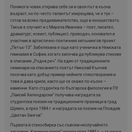
Понякога човек открива себе си и своя път в късна
възраст, но по-често талантът изкрещява, че е тук –
готов за всяко предизвикателство, още в юношеството.
Такъв е случаят и с Мирела Иванова – поет, писател,
драматург, есеист, публицист, преводач, основател и
участник в артистично-поетичния хепънингов проект
„Петък-13“. Забелязана е още като ученичка в Немската
гимназия в София, когато започва да публикува стихове
в списание „Родна реч“. На един от традиционните
семинари на списанието поетът Николай Кънчев
посочва като добър пример нейните стихотворения и
това ѝ дава криле, както ще се окаже по-късно –
каменни. Като студентка по българска филология в ПУ
„Паисий Хилендарски“
получава наградата за
студентска поезия на традиционните празници в град
Шумен, а през 1984 г. и наградата за поезия на Пловдив
„Цветан Зангов“.
Първата ѝ стихосбирка със съвсем неслучайното
заглавие „Каменни криле“ излиза през 1985 г. – тъничка