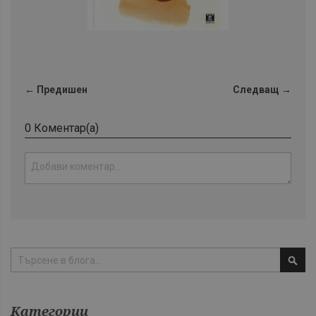
← Предишен
Следващ →
0 Коментар(а)
Тър
Категории