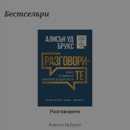
Бестселъри
Разговорите
Алисън Уд Брукс