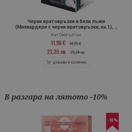
Черни вратовръзки и бели лъжи
(Милиардери с черни вратовръзки, кн.1), с
цветни порезки
Кат Сингълтън
11,96 €
14,95 €
23,39 лв.
29,24 лв.
ДОБАВИ В КОЛИЧКА
В разгара на лятото -10%
-10%