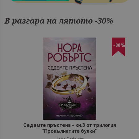
В разгара на лятото -30%
-30%
Седемте пръстена - кн.3 от трилогия
"Прокълнатите булки"