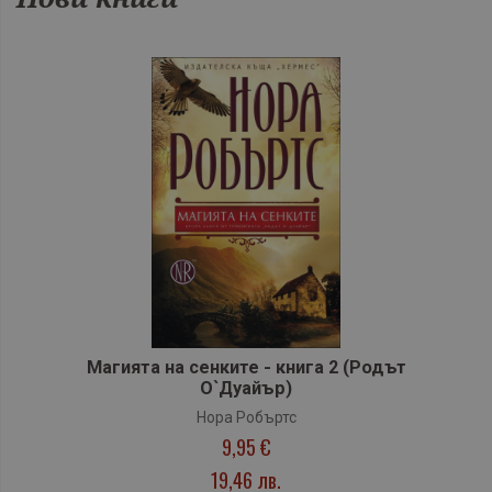
Магията на сенките - книга 2 (Родът
О`Дуайър)
Нора Робъртс
9,95 €
19,46 лв.